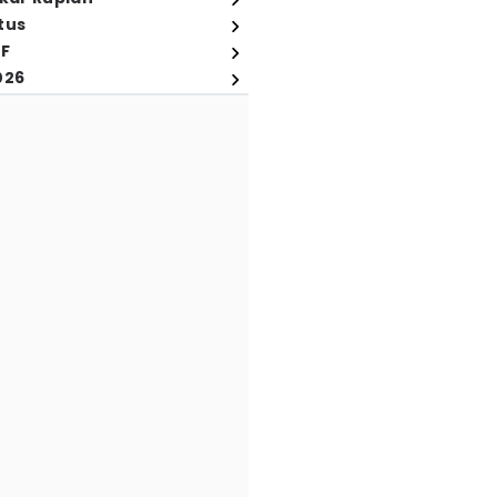
tus
FF
026