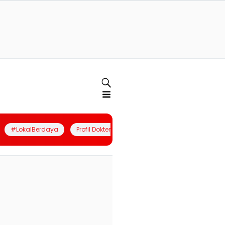
#LokalBerdaya
Profil Dokter
Quiz
Join Community