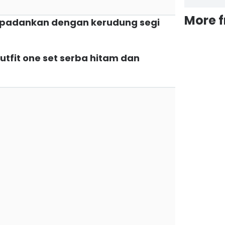
More 
dupadankan dengan kerudung segi
tfit one set serba hitam dan