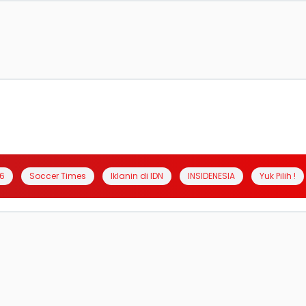
6
Soccer Times
Iklanin di IDN
INSIDENESIA
Yuk Pilih !