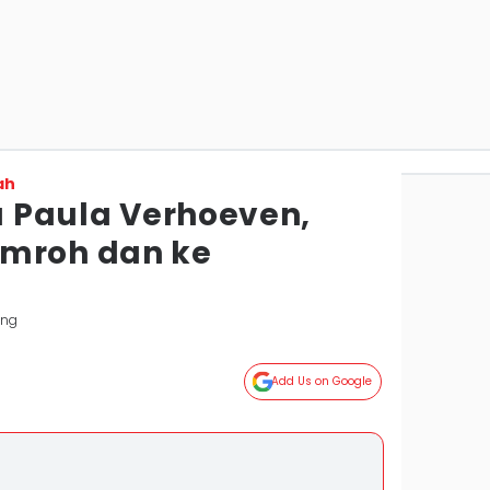
ah
la Paula Verhoeven,
Umroh dan ke
ang
Add Us on Google