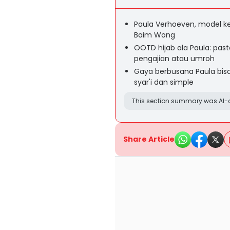
Paula Verhoeven, model k
Baim Wong
OOTD hijab ala Paula: past
pengajian atau umroh
Gaya berbusana Paula bisa 
syar'i dan simple
This section summary was AI-a
Share Article