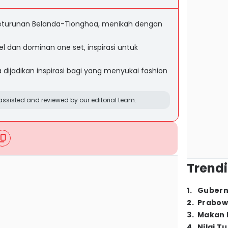
eturunan Belanda-Tionghoa, menikah dengan
el dan dominan one set, inspirasi untuk
dijadikan inspirasi bagi yang menyukai fashion
ssisted and reviewed by our editorial team.
Trendi
1
.
Gubern
2
.
Prabow
3
.
Makan B
4
.
Nilai T