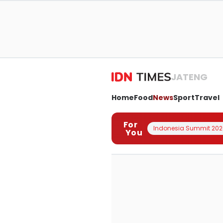
JATENG
Home
Food
News
Sport
Travel
For
Indonesia Summit 202
You