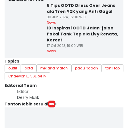
8 Tips OOTD Dress Over Jeans
ala Tren Y2K yang Anti Gagal
30 Jun 2024, 16:00 WIB
News
10 Inspirasi OOTD Jalan-jalan
Pakai Tank Top ala Livy Renata,
Keren!
17 Okt 2023, 19:00 WIB
News
Topics
outfit
ootd
mix and match
padu padan
tank top
Chaewon LE SSERAFIM
Editorial Team
Editor
Desry Mulik
Tonton lebih seru di