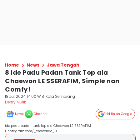
Home
News
Jawa Tengah
8 Ide Padu Padan Tank Top ala
Chaewon LE SSERAFIM, Simple nan
Comfy!
18 Jul 2024, 14:00 WIB
Kota Semarang
Desry Mulik
News
Channel
Add Us on Google
ide padu padan tank top ala Chaewon LE SSERAFIM
(instagram.com/_chaechae_1)