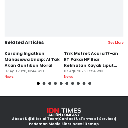
Related Articles
See More
Karding Ingatkan
Trik Motret Acara 17-an
N
Mahasiswa Undip: AI Tak
RT Pakai HP Biar
C
Akan Gantikan Moral
Kelihatan Kayak Liputan
1
07 Agu 2026, 18:44 WIB
Festival Nasional
07 Agu 2026, 17:54 WIB
M
07
News
News
Ne
About Us
Editorial Team
Contact Us
Terms of Services
Pedoman Media Siber
Index
Sitemap