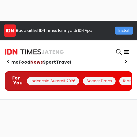
Baca artikel
IDN Times
lainnya di IDN App
Install
JATENG
Home
Food
News
Sport
Travel
For
Indonesia Summit 2026
Soccer Times
Iklanin 
You