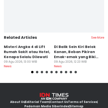
Related Articles
See More
Misteri Angka 4 di Lift
Di Balik Sein Kiri Belok
T
Rumah Sakit atau Hotel,
Kanan, Beban Pikiran
N
Kenapa Selalu Dilewati
Emak-emak yang Bikin
La
09 Agu 2026, 13:00 WIB
Gagal fokus di Jalan
09 Agu 2026, 12:23 WIB
d
09
News
News
Ne
About Us
Editorial Team
Contact Us
Terms of Services
Pedoman Media Siber
Index
Sitemap