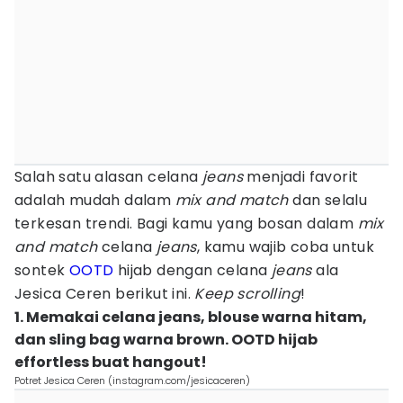
Salah satu alasan celana
jeans
menjadi favorit
adalah mudah dalam
mix and match
dan selalu
terkesan trendi. Bagi kamu yang bosan dalam
mix
and match
celana
jeans
, kamu wajib coba untuk
sontek
OOTD
hijab dengan celana
jeans
ala
Jesica Ceren berikut ini.
Keep scrolling
!
1. Memakai celana jeans, blouse warna hitam,
dan sling bag warna brown. OOTD hijab
effortless buat hangout!
Potret Jesica Ceren (instagram.com/jesicaceren)