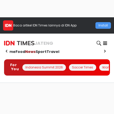
Baca artikel
IDN Times
lainnya di IDN App
Install
JATENG
Home
Food
News
Sport
Travel
For
Indonesia Summit 2026
Soccer Times
Iklanin 
You