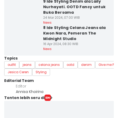
9 Ide Styling Denim ala Laily
Nurhayati. OOTD Fancy untuk
Buka Bersama
24 Mar 2024, 07:00 WIB
News
8 Ide Styling Celana Jeans ala
Kwon Nara, Pemeran The
Midnight Studio
16 Apr 2024, 08:30 WIB
News
Topics
outfit
jeans
celana jeans
ootd
denim
Give me Per
Jesica Ceren
Styling
Editorial Team
Editor
Annisa Khoirina
Tonton lebih seru di