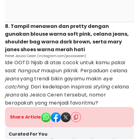
8. Tampil menawan dan pretty dengan
gunakan blouse warna soft pink, celana jeans,
shoulder bag warna dark brown, serta mary
janes shoes warna merah hati
Potret Jesica Ceren (instagram.com/jesicaceren)
Ide OOTD hijab di atas cocok untuk kamu pakai
saat
hangout
maupun piknik. Perpaduan celana
jeans
yang trendi bikin gayamu makin
eye
catching
. Dari kedelapan inspirasi
styling
celana
jeans
ala Jesica Ceren tersebut, nomor
berapakah yang menjadi favoritmu?
Share Article
Curated For You