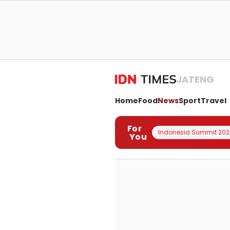
JATENG
Home
Food
News
Sport
Travel
For
Indonesia Summit 202
You