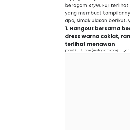
beragam
style
, Fuji terl
yang membuat tampilannya
apa, simak ulasan berikut, 
1. Hangout bersama bes
dress warna coklat, ra
terlihat menawan
potret Fuji Utami (instagram.com/fuji_an