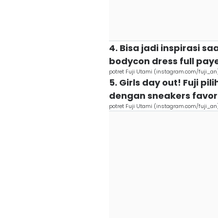
4. Bisa jadi inspirasi
bodycon dress full payet
potret Fuji Utami (instagram.com/fuji_an
5. Girls day out! Fuji p
dengan sneakers favor
potret Fuji Utami (instagram.com/fuji_an