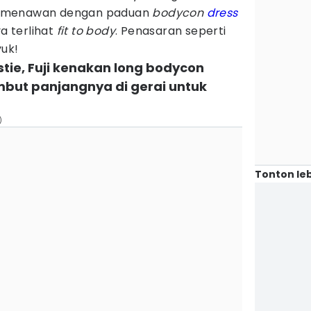
ihat menawan dengan paduan
bodycon
dress
 terlihat
fit to body
. Penasaran seperti
yuk!
tie, Fuji kenakan long bodycon
mbut panjangnya di gerai untuk
)
Tonton leb