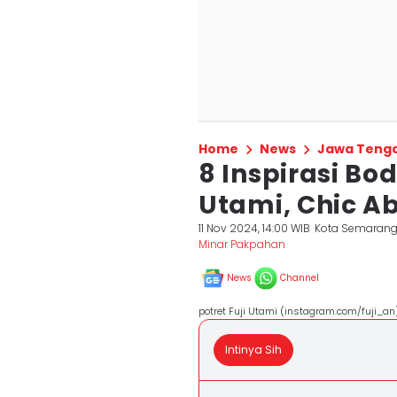
Home
News
Jawa Teng
8 Inspirasi Bo
Utami, Chic Ab
11 Nov 2024, 14:00 WIB
Kota Semaran
Minar Pakpahan
News
Channel
potret Fuji Utami (instagram.com/fuji_an
Intinya Sih