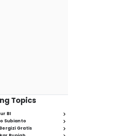
ng Topics
ur BI
o Subianto
ergizi Gratis
ukar Rupiah