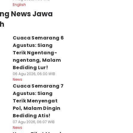
English
ing News Jawa
h
Cuaca Semarang 6
Agustus: Siang
Terik Ngentang-
ngentang, Malam
Bediding Lur!
06 Agu 2026, 06:00 WIB
News
Cuaca Semarang 7
Agustus: Siang
Terik Menyengat
Pol, Malam Dingin
Bediding Atis!
07 Agu 2026, 06:07 WIB
News