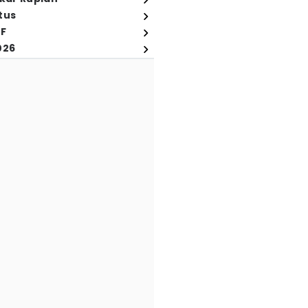
tus
FF
026