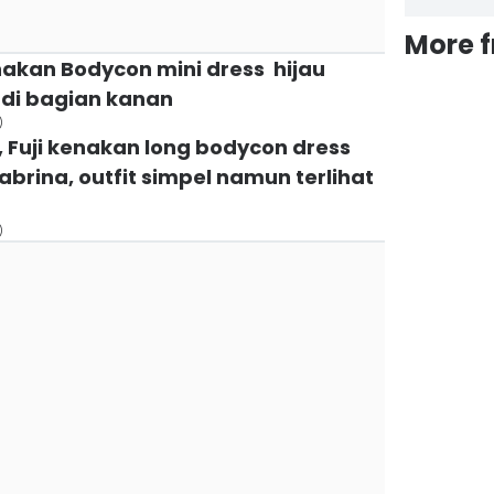
More 
enakan Bodycon mini dress hijau
di bagian kanan
)
ki, Fuji kenakan long bodycon dress
rina, outfit simpel namun terlihat
)