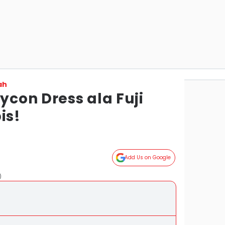
ah
dycon Dress ala Fuji
is!
g
Add Us on Google
)