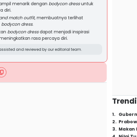
s tampil menarik dengan
bodycon dress
untuk
 diri.
and match outfit
, membuatnya terlihat
n
bodycon dress
.
kan
bodycon dress
dapat menjadi inspirasi
meningkatkan rasa percaya diri.
ssisted and reviewed by our editorial team.
Trendi
1
.
Gubern
2
.
Prabow
3
.
Makan B
4
.
Nilai T