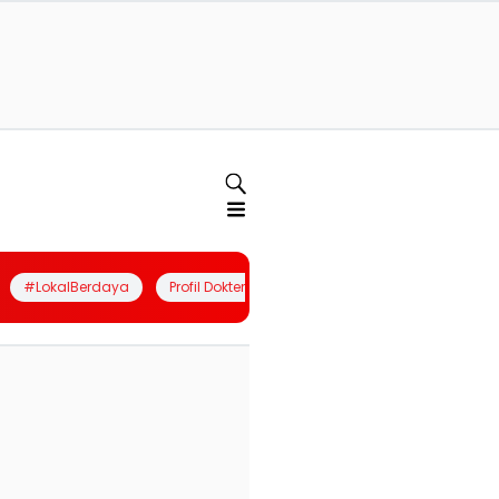
#LokalBerdaya
Profil Dokter
Quiz
Join Community