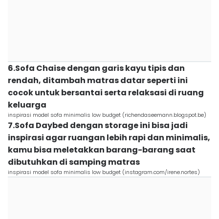
6.Sofa Chaise dengan garis kayu tipis dan
rendah, ditambah matras datar seperti ini
cocok untuk bersantai serta relaksasi di ruang
keluarga
inspirasi model sofa minimalis low budget (richendaseemann.blogspot.be)
7.Sofa Daybed dengan storage ini bisa jadi
inspirasi agar ruangan lebih rapi dan minimalis,
kamu bisa meletakkan barang-barang saat
dibutuhkan di samping matras
inspirasi model sofa minimalis low budget (instagram.com/irene.nortes)