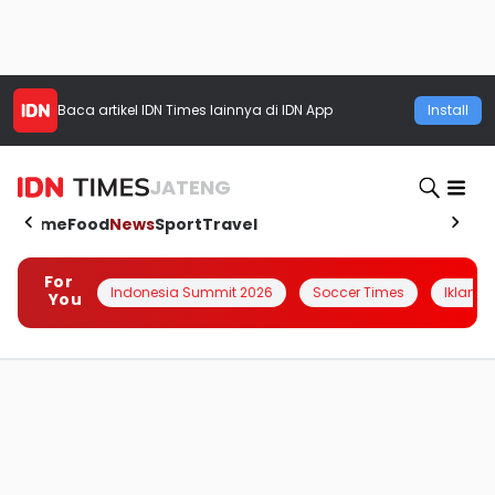
Baca artikel
IDN Times
lainnya di IDN App
Install
JATENG
Home
Food
News
Sport
Travel
For
Indonesia Summit 2026
Soccer Times
Iklanin 
You