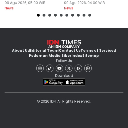
Balapan di Surakarta
09 Agu 2026, 05:00 WIB
Berangkat Pukul 05.00
09 Agu 2026, 04:00 WIB
U
09
News
News
Ne
A
About Us
Editorial Team
Contact Us
Terms of Services
Pedoman Media Siber
Index
Sitemap
Follow Us
Download
© 2026 IDN. All Rights Reserved.