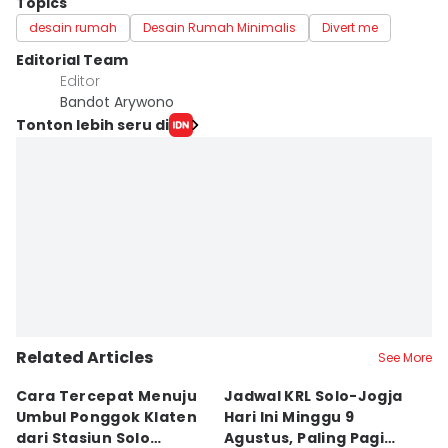
Topics
desain rumah
Desain Rumah Minimalis
Divert me
Editorial Team
Editor
Bandot Arywono
Tonton lebih seru di
Related Articles
See More
Cara Tercepat Menuju
Jadwal KRL Solo-Jogja
K
Umbul Ponggok Klaten
Hari Ini Minggu 9
K
dari Stasiun Solo
Agustus, Paling Pagi
M