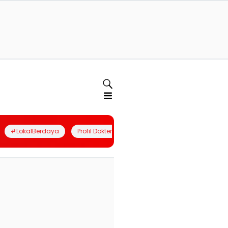
#LokalBerdaya
Profil Dokter
Quiz
Join Community