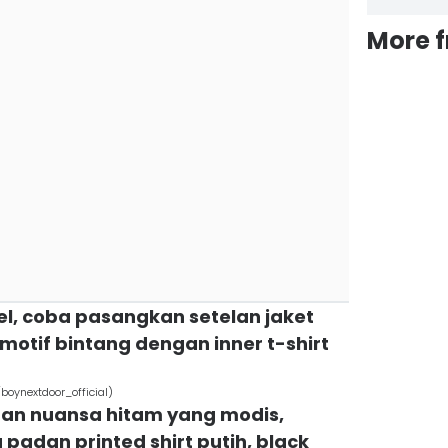
More 
l, coba pasangkan setelan jaket
motif bintang dengan inner t-shirt
ynextdoor_official)
gan nuansa hitam yang modis,
adan printed shirt putih, black