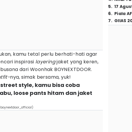
5
.
17 Agus
6
.
Piala A
7
.
GIIAS 2
ukan, kamu tetal perlu berhati-hati agar
ncari inspirasi
layering
jaket yang keren,
ya busana dari Woonhak BOYNEXTDOOR.
tfit-
nya, simak bersama, yuk!
 street style, kamu bisa coba
bu, loose pants hitam dan jaket
ynextdoor_official)