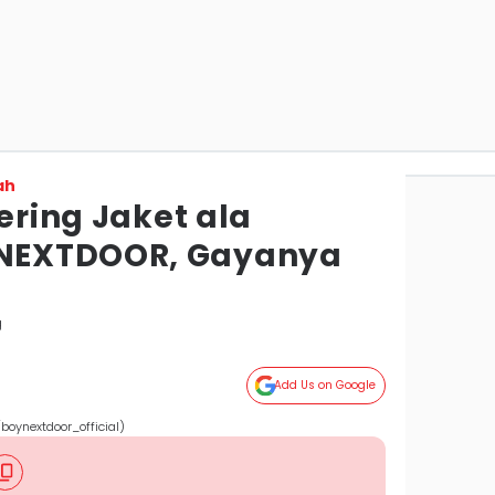
ah
yering Jaket ala
NEXTDOOR, Gayanya
g
Add Us on Google
ynextdoor_official)