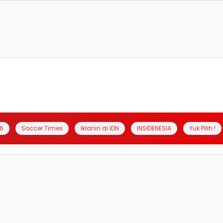
6
Soccer Times
Iklanin di IDN
INSIDENESIA
Yuk Pilih !