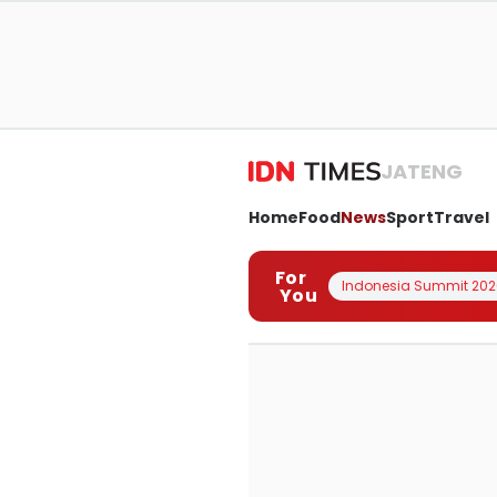
JATENG
Home
Food
News
Sport
Travel
For
Indonesia Summit 202
You