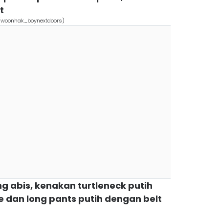
t
woonhak_boynextdoors)
ing abis, kenakan turtleneck putih
ge dan long pants putih dengan belt