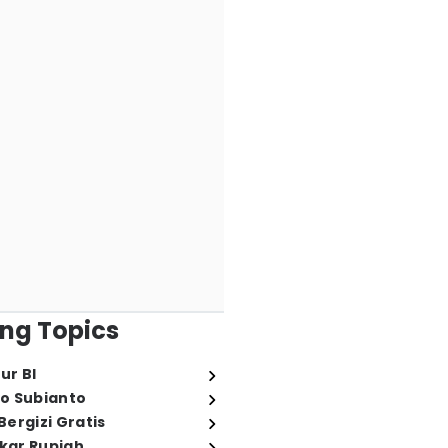
ng Topics
ur BI
o Subianto
ergizi Gratis
ukar Rupiah