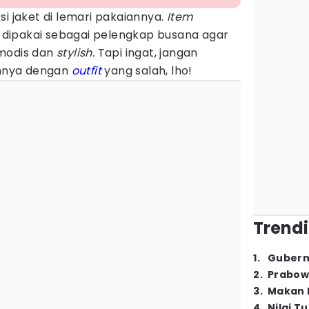
si jaket di lemari pakaiannya.
Item
ng dipakai sebagai pelengkap busana agar
 modis dan
stylish.
Tapi ingat, jangan
nnya dengan
outfit
yang salah, lho!
Trendi
1
.
Gubern
2
.
Prabow
3
.
Makan B
4
.
Nilai T