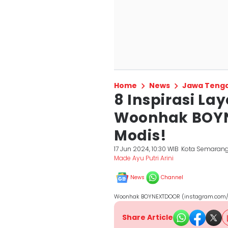
Home
News
Jawa Teng
8 Inspirasi La
Woonhak BOY
Modis!
17 Jun 2024, 10:30 WIB
Kota Semaran
Made Ayu Putri Arini
News
Channel
Woonhak BOYNEXTDOOR (instagram.com/bo
Share Article