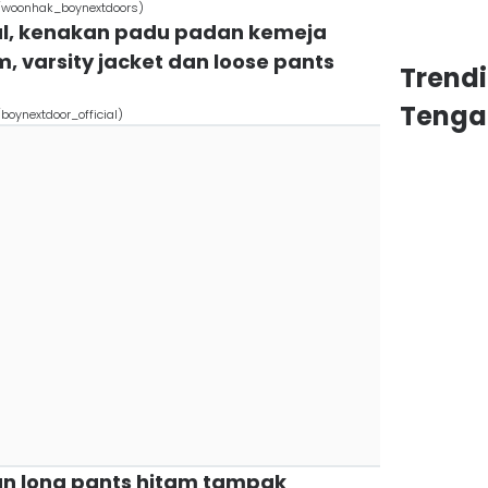
woonhak_boynextdoors)
al, kenakan padu padan kemeja
, varsity jacket dan loose pants
Trend
Tenga
ynextdoor_official)
 dan long pants hitam tampak