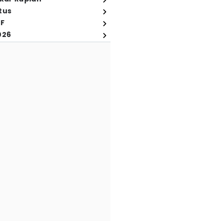
tus
FF
026