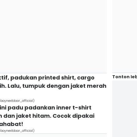
Tonton leb
ktif, padukan printed shirt, cargo
ih. Lalu, tumpuk dengan jaket merah
ynextdoor_official)
i ini padu padankan inner t-shirt
m dan jaket hitam. Cocok dipakai
sahabat!
ynextdoor_official)