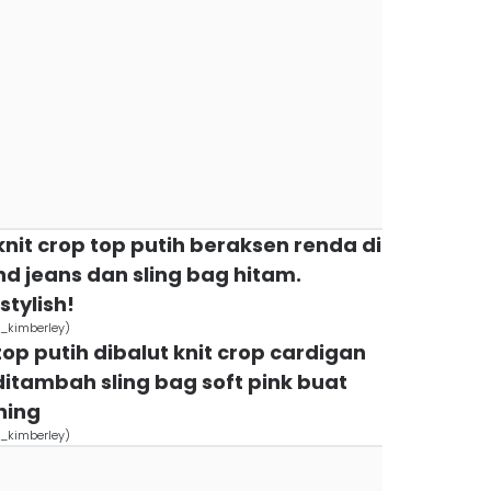
nit crop top putih beraksen renda di
nd jeans dan sling bag hitam.
tylish!
_kimberley)
top putih dibalut knit crop cardigan
 ditambah sling bag soft pink buat
ning
_kimberley)