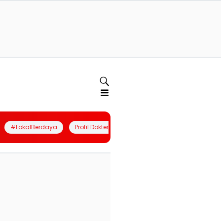
#LokalBerdaya
Profil Dokter
Quiz
Join Community