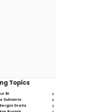
ng Topics
ur BI
o Subianto
ergizi Gratis
ukar Rupiah