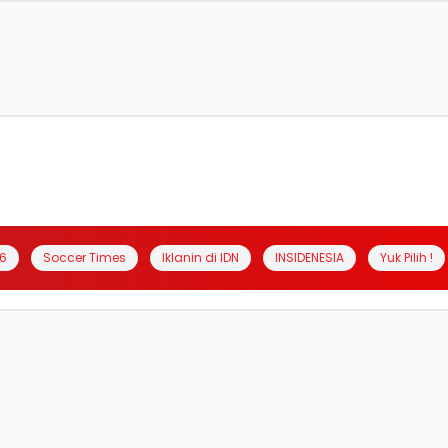
6
Soccer Times
Iklanin di IDN
INSIDENESIA
Yuk Pilih !