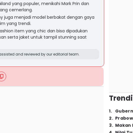
iland yang populer, menikahi Mark Prin dan
yang cemerlang.
mmy juga menjadi model berbakat dengan gaya
im yang trendi.
ashion item yang chic dan bisa dipadukan
an serta jaket untuk tampil stunning saat
ssisted and reviewed by our editorial team.
Trendi
1
.
Gubern
2
.
Prabow
3
.
Makan B
4
.
Nilai T