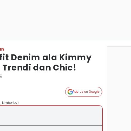
ah
tfit Denim ala Kimmy
 Trendi dan Chic!
ng
Add Us on Google
_kimberley)