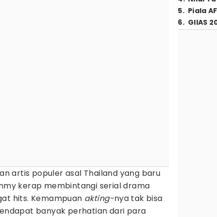
5
.
Piala A
6
.
GIIAS 2
 artis populer asal Thailand yang baru
Kimmy kerap membintangi serial drama
ngat hits. Kemampuan
akting-
nya tak bisa
mendapat banyak perhatian dari para