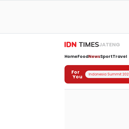
JATENG
Home
Food
News
Sport
Travel
For
Indonesia Summit 202
You