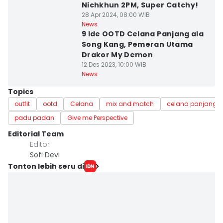
Nichkhun 2PM, Super Catchy!
28 Apr 2024, 08:00 WIB
News
9 Ide OOTD Celana Panjang ala
Song Kang, Pemeran Utama
Drakor My Demon
12 Des 2023, 10:00 WIB
News
Topics
outfit
ootd
Celana
mix and match
celana panjang
padu padan
Give me Perspective
Editorial Team
Editor
Sofi Devi
Tonton lebih seru di