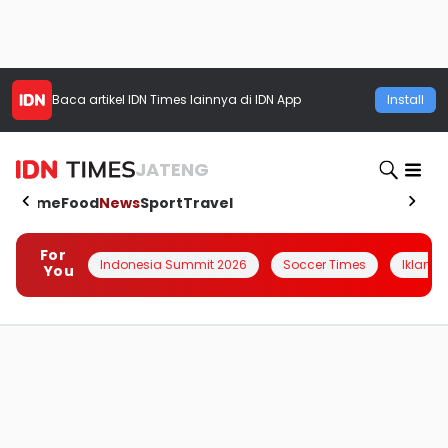
Baca artikel
IDN Times
lainnya di IDN App
Install
JATENG
Home
Food
News
Sport
Travel
For
Indonesia Summit 2026
Soccer Times
Iklanin 
You