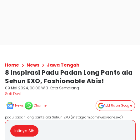
Home
News
Jawa Tengah
8 Inspirasi Padu Padan Long Pants ala
Sehun EXO, Fashionable Abis!
09 Mei 2024, 08:00 WIB
Kota Semarang
Sofi Devi
News
Channel
Add Us on Google
padu padan long pants ala Sehun EXO (instagram.com/weareone.exo)
Intinya Sih