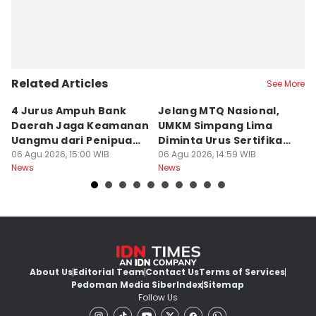
Related Articles
See More
4 Jurus Ampuh Bank
Jelang MTQ Nasional,
A
Daerah Jaga Keamanan
UMKM Simpang Lima
S
Uangmu dari Penipuan
Diminta Urus Sertifikat
B
Digital
06 Agu 2026, 15:00 WIB
Halal
06 Agu 2026, 14:59 WIB
Bi
06
News
News
Ne
About Us
Editorial Team
Contact Us
Terms of Services
Pedoman Media Siber
Index
Sitemap
Follow Us