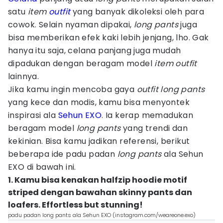
satu
item
outfit
yang banyak dikoleksi oleh para
cowok. Selain nyaman dipakai,
long pants
juga
bisa memberikan efek kaki lebih jenjang, lho. Gak
hanya itu saja, celana panjang juga mudah
dipadukan dengan beragam model
item outfit
lainnya.
Jika kamu ingin mencoba gaya
outfit long pants
yang kece dan modis, kamu bisa menyontek
inspirasi ala
Sehun EXO
. Ia kerap memadukan
beragam model
long pants
yang trendi dan
kekinian. Bisa kamu jadikan referensi, berikut
beberapa ide padu padan
long pants
ala Sehun
EXO di bawah ini.
1. Kamu bisa kenakan halfzip hoodie motif
striped dengan bawahan skinny pants dan
loafers. Effortless but stunning!
padu padan long pants ala Sehun EXO (instagram.com/weareone.exo)