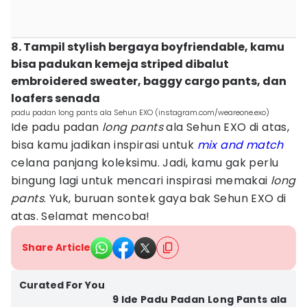
8. Tampil stylish bergaya boyfriendable, kamu
bisa padukan kemeja striped dibalut
embroidered sweater, baggy cargo pants, dan
loafers senada
padu padan long pants ala Sehun EXO (instagram.com/weareone.exo)
Ide padu padan
long pants
ala Sehun EXO di atas,
bisa kamu jadikan inspirasi untuk
mix and match
celana panjang koleksimu. Jadi, kamu gak perlu
bingung lagi untuk mencari inspirasi memakai
long
pants
. Yuk, buruan sontek gaya bak Sehun EXO di
atas. Selamat mencoba!
Share Article
Curated For You
9 Ide Padu Padan Long Pants ala