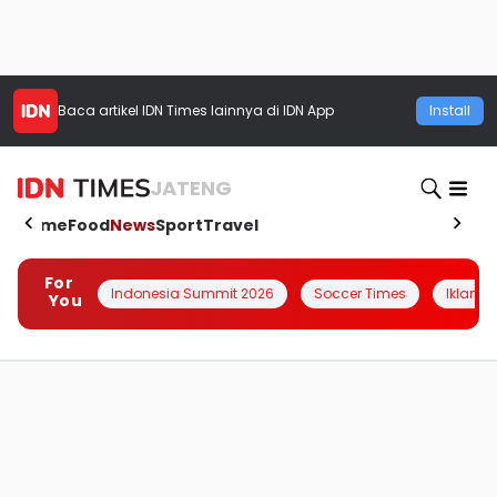
Baca artikel
IDN Times
lainnya di IDN App
Install
JATENG
Home
Food
News
Sport
Travel
For
Indonesia Summit 2026
Soccer Times
Iklanin 
You