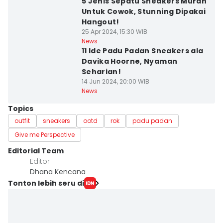
5 Jenis Sepatu Sneakers Murah
Untuk Cowok, Stunning Dipakai
Hangout!
25 Apr 2024, 15:30 WIB
News
11 Ide Padu Padan Sneakers ala
Davika Hoorne, Nyaman
Seharian!
14 Jun 2024, 20:00 WIB
News
Topics
outfit
sneakers
ootd
rok
padu padan
Give me Perspective
Editorial Team
Editor
Dhana Kencana
Tonton lebih seru di