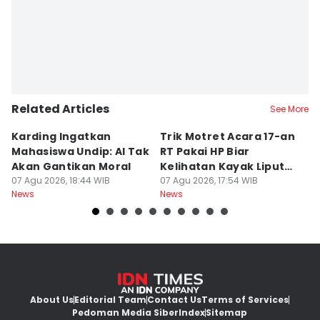
Related Articles
See More
Karding Ingatkan
Trik Motret Acara 17-an
N
Mahasiswa Undip: AI Tak
RT Pakai HP Biar
C
Akan Gantikan Moral
Kelihatan Kayak Liputan
1
07 Agu 2026, 18:44 WIB
Festival Nasional
07 Agu 2026, 17:54 WIB
M
07
News
News
Ne
About Us
Editorial Team
Contact Us
Terms of Services
Pedoman Media Siber
Index
Sitemap