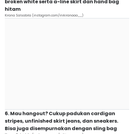
broken white serta a-line skirt dan hand bag
hitam
Kirana Salsabila (instagram.com/inikiranaaa__)
6. Mau hangout? Cukup padukan cardigan
stripes, unfinished skirt jeans, dan sneakers.
Bisa juga disempurnakan dengan sling bag