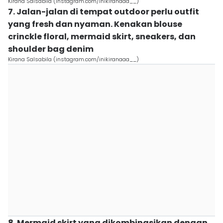
Kirana Salsabila (instagram.com/inikiranaaa__)
7. Jalan-jalan di tempat outdoor perlu outfit
yang fresh dan nyaman. Kenakan blouse
crinckle floral, mermaid skirt, sneakers, dan
shoulder bag denim
Kirana Salsabila (instagram.com/inikiranaaa__)
8. Mermaid skirt yang dikombinasikan dengan