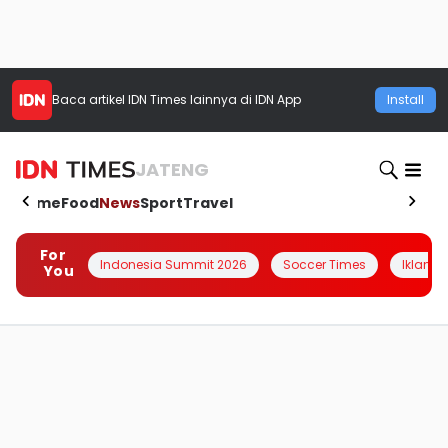
Baca artikel
IDN Times
lainnya di IDN App
Install
JATENG
Home
Food
News
Sport
Travel
For
Indonesia Summit 2026
Soccer Times
Iklanin 
You