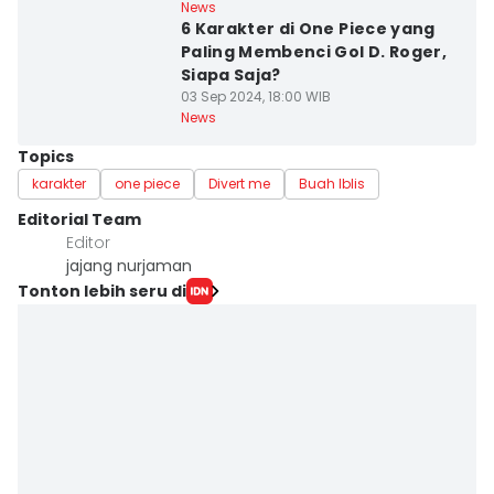
News
6 Karakter di One Piece yang
Paling Membenci Gol D. Roger,
Siapa Saja?
03 Sep 2024, 18:00 WIB
News
Topics
karakter
one piece
Divert me
Buah Iblis
Editorial Team
Editor
jajang nurjaman
Tonton lebih seru di