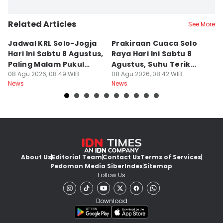
Related Articles
See More
Jadwal KRL Solo-Jogja
Prakiraan Cuaca Solo
K
Hari Ini Sabtu 8 Agustus,
Raya Hari Ini Sabtu 8
M
Paling Malam Pukul
Agustus, Suhu Terik
Rp
20.42
08 Agu 2026, 08:49 WIB
Capai 34 Derajat
08 Agu 2026, 08:42 WIB
08
News
News
Ne
About Us
Editorial Team
Contact Us
Terms of Services
Pedoman Media Siber
Index
Sitemap
Follow Us
Download