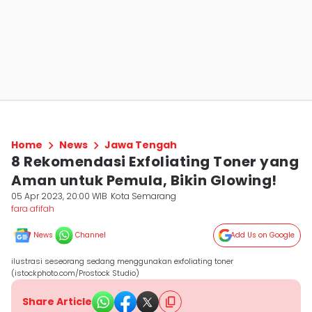
Home
News
Jawa Tengah
8 Rekomendasi Exfoliating Toner yang
Aman untuk Pemula, Bikin Glowing!
05 Apr 2023, 20:00 WIB
Kota Semarang
fara afifah
News
Channel
Add Us on Google
ilustrasi seseorang sedang menggunakan exfoliating toner
(istockphoto.com/Prostock Studio)
Share Article