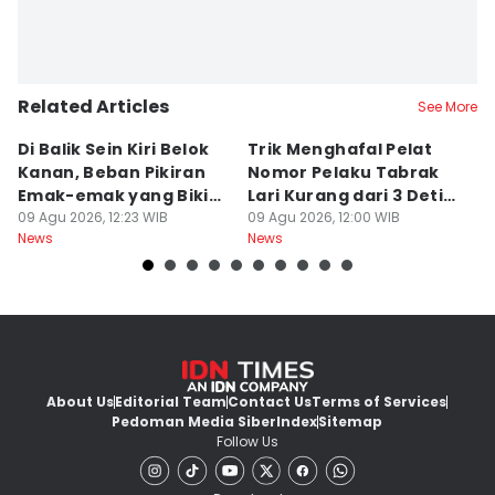
Related Articles
See More
Di Balik Sein Kiri Belok
Trik Menghafal Pelat
B
Kanan, Beban Pikiran
Nomor Pelaku Tabrak
K
Emak-emak yang Bikin
Lari Kurang dari 3 Detik
M
Gagal fokus di Jalan
09 Agu 2026, 12:23 WIB
di Tengah Kepanikan
09 Agu 2026, 12:00 WIB
ke
09
News
News
Ne
About Us
Editorial Team
Contact Us
Terms of Services
Pedoman Media Siber
Index
Sitemap
Follow Us