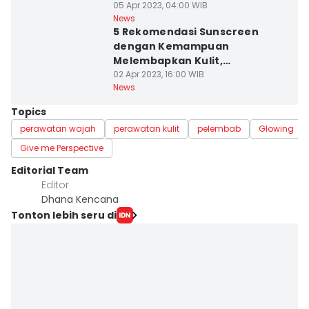
05 Apr 2023, 04:00 WIB
News
5 Rekomendasi Sunscreen
dengan Kemampuan
Melembapkan Kulit,
Terjangkau
02 Apr 2023, 16:00 WIB
News
Topics
perawatan wajah
perawatan kulit
pelembab
Glowing
Give me Perspective
Editorial Team
Editor
Dhana Kencana
Tonton lebih seru di