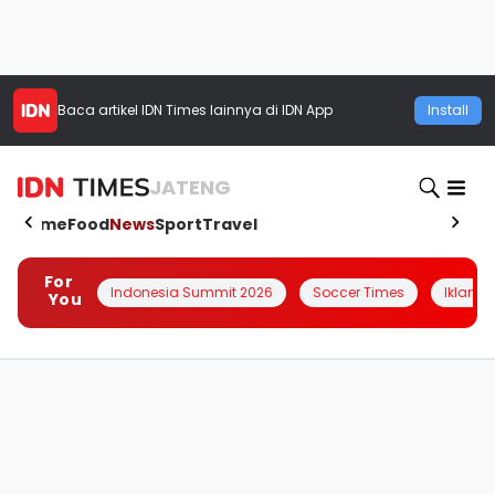
Baca artikel
IDN Times
lainnya di IDN App
Install
JATENG
Home
Food
News
Sport
Travel
For
Indonesia Summit 2026
Soccer Times
Iklanin 
You