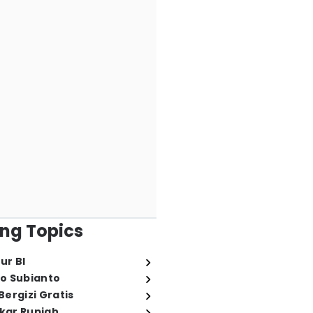
ng Topics
ur BI
o Subianto
ergizi Gratis
ukar Rupiah