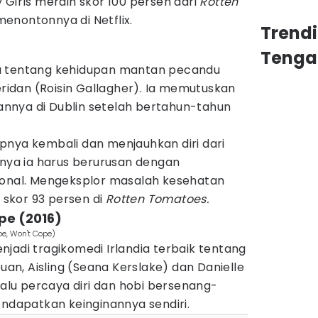
 Girls meraih skor 100 persen dari
Rotten
enontonnya di Netflix.
Trend
Tenga
 tentang kehidupan mantan pecandu
eridan (Roisin Gallagher). Ia memutuskan
nnya di Dublin setelah bertahun-tahun
pnya kembali dan menjauhkan diri dari
inya ia harus berurusan dengan
ional. Mengeksplor masalah kesehatan
h skor 93 persen di
Rotten Tomatoes.
pe (2016)
pe, Won't Cope)
jadi tragikomedi Irlandia terbaik tentang
n, Aisling (Seana Kerslake) dan Danielle
lalu percaya diri dan hobi bersenang-
endapatkan keinginannya sendiri.