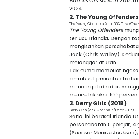
Bad Sisters season 2
akan d
2024.
2. The Young Offenders
The Young Offenders (dok. BBC Three/The
The Young Offenders
mungk
terlucu Irlandia. Dengan to
mengisahkan persahabatan 
Jock (Chris Walley). Kedu
melanggar aturan.
Tak cuma membuat ngakak,
membuat penonton terharu
mencari jati diri dan meng
mencetak skor 100 persen 
3. Derry Girls (2018)
Derry Girls (dok. Channel 4/Derry Girls)
Serial ini berasal Irlandia U
persahabatan 5 pelajar, 4 g
(Saoirse-Monica Jackson), 