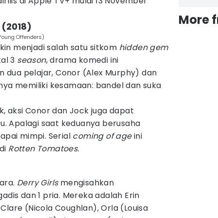
irilis di Apple TV+ mulai 13 November
More 
 (2018)
 Young Offenders)
in menjadi salah satu sitkom
hidden gem
tal 3
season
, drama komedi ini
dua pelajar, Conor (Alex Murphy) dan
anya memiliki kesamaan: bandel dan suka
 aksi Conor dan Jock juga dapat
. Apalagi saat keduanya berusaha
gapai mimpi. Serial
coming of age
ini
di
Rotten Tomatoes.
tara.
Derry Girls
mengisahkan
adis dan 1 pria. Mereka adalah Erin
Clare (Nicola Coughlan), Orla (Louisa