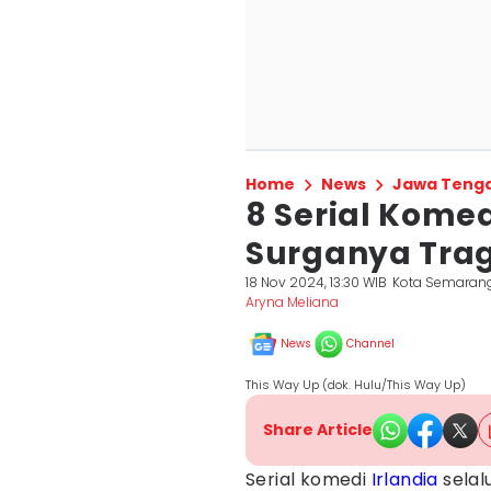
Home
News
Jawa Teng
8 Serial Komed
Surganya Tra
18 Nov 2024, 13:30 WIB
Kota Semaran
Aryna Meliana
News
Channel
This Way Up (dok. Hulu/This Way Up)
Share Article
Serial komedi
Irlandia
selal