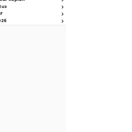
tus
FF
026