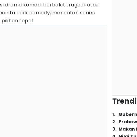
si drama komedi berbalut tragedi, atau
ncinta dark comedy, menonton series
 pilihan tepat.
Trendi
1
.
Gubern
2
.
Prabow
3
.
Makan B
4
.
Nilai T