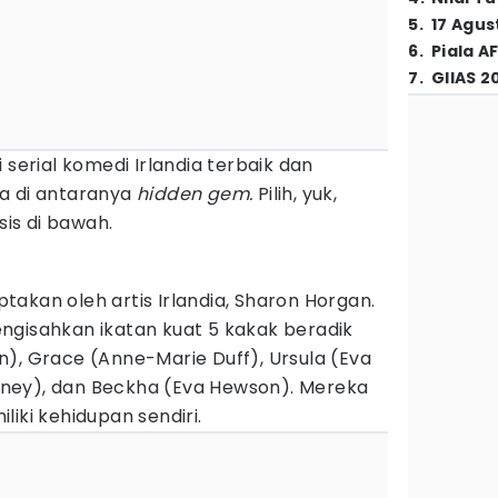
5
.
17 Agus
6
.
Piala A
7
.
GIIAS 2
 serial komedi Irlandia terbaik dan
a di antaranya
hidden gem.
Pilih, yuk,
sis di bawah.
akan oleh artis Irlandia, Sharon Horgan.
ngisahkan ikatan kuat 5 kakak beradik
), Grace (Anne-Marie Duff), Ursula (Eva
reeney), dan Beckha (Eva Hewson). Mereka
iki kehidupan sendiri.