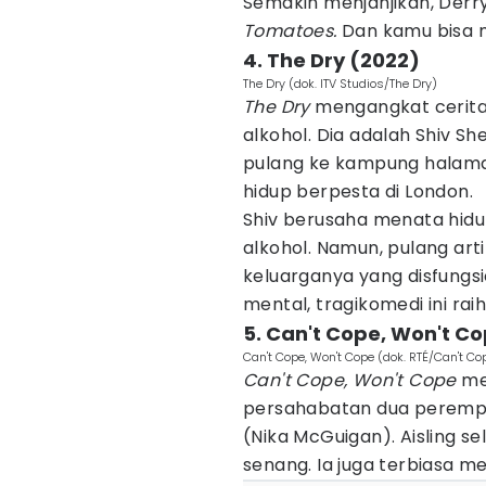
Semakin menjanjikan, Derry
Tomatoes.
Dan kamu bisa m
4. The Dry (2022)
The Dry (dok. ITV Studios/The Dry)
The Dry
mengangkat cerita
alkohol. Dia adalah Shiv Sh
pulang ke kampung halama
hidup berpesta di London.
Shiv berusaha menata hidu
alkohol. Namun, pulang art
keluarganya yang disfungs
mental, tragikomedi ini rai
5. Can't Cope, Won't Co
Can't Cope, Won't Cope (dok. RTÉ/Can't Co
Can't Cope, Won't Cope
men
persahabatan dua perempua
(Nika McGuigan). Aisling se
senang. Ia juga terbiasa m