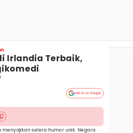
ah
i Irlandia Terbaik,
gikomedi
g
Add Us on Google
u menyajikan selera humor unik. Negara