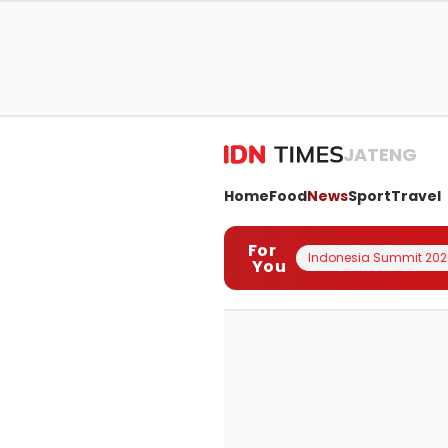
JATENG
Home
Food
News
Sport
Travel
For
Indonesia Summit 202
You