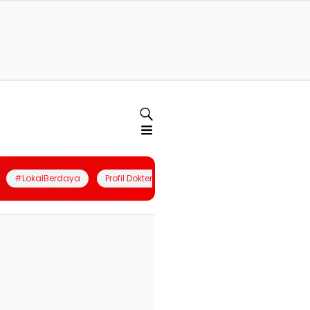
#LokalBerdaya
Profil Dokter
Quiz
Join Community