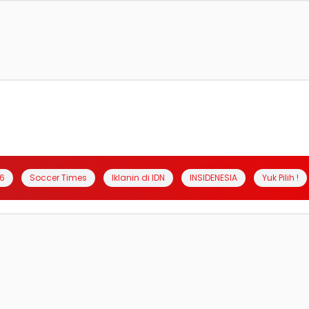
6
Soccer Times
Iklanin di IDN
INSIDENESIA
Yuk Pilih !