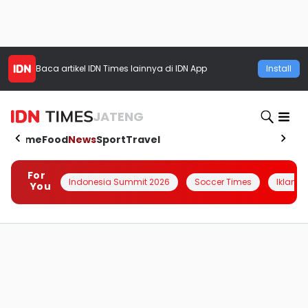
Baca artikel
IDN Times
lainnya di IDN App
Install
JATENG
Home
Food
News
Sport
Travel
For
Indonesia Summit 2026
Soccer Times
Iklanin 
You