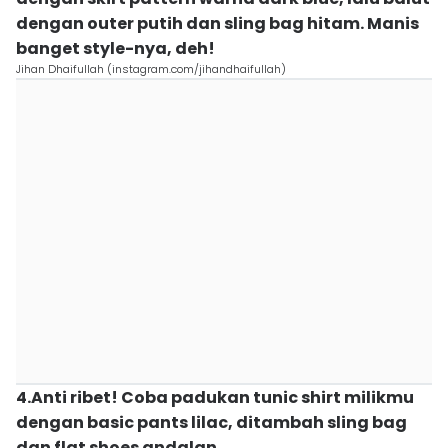
dengan outer putih dan sling bag hitam. Manis
banget style-nya, deh!
Jihan Dhaifullah (instagram.com/jihandhaifullah)
4.Anti ribet! Coba padukan tunic shirt milikmu
dengan basic pants lilac, ditambah sling bag
dan flat shoes andalan