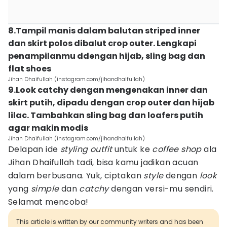
8.Tampil manis dalam balutan striped inner
dan skirt polos dibalut crop outer. Lengkapi
penampilanmu ddengan hijab, sling bag dan
flat shoes
Jihan Dhaifullah (instagram.com/jihandhaifullah)
9.Look catchy dengan mengenakan inner dan
skirt putih, dipadu dengan crop outer dan hijab
lilac. Tambahkan sling bag dan loafers putih
agar makin modis
Jihan Dhaifullah (instagram.com/jihandhaifullah)
Delapan ide
styling outfit
untuk ke
coffee shop
ala
Jihan Dhaifullah tadi, bisa kamu jadikan acuan
dalam berbusana. Yuk, ciptakan
style
dengan
look
yang
simple
dan
catchy
dengan versi-mu sendiri.
Selamat mencoba!
This article is written by our community writers and has been