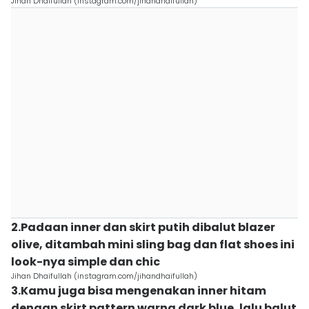
Jihan Dhaifullah (instagram.com/jihandhaifullah)
2.Padaan inner dan skirt putih dibalut blazer
olive, ditambah mini sling bag dan flat shoes ini
look-nya simple dan chic
Jihan Dhaifullah (instagram.com/jihandhaifullah)
3.Kamu juga bisa mengenakan inner hitam
dengan skirt pattern warna dark blue, lalu balut