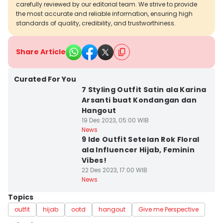
carefully reviewed by our editorial team. We strive to provide
the most accurate and reliable information, ensuring high
standards of quality, credibility, and trustworthiness.
Share Article
Curated For You
7 Styling Outfit Satin ala Karina
Arsanti buat Kondangan dan
Hangout
19 Des 2023, 05:00 WIB
News
9 Ide Outfit Setelan Rok Floral
ala Influencer Hijab, Feminin
Vibes!
22 Des 2023, 17:00 WIB
News
Topics
outfit
hijab
ootd
hangout
Give me Perspective