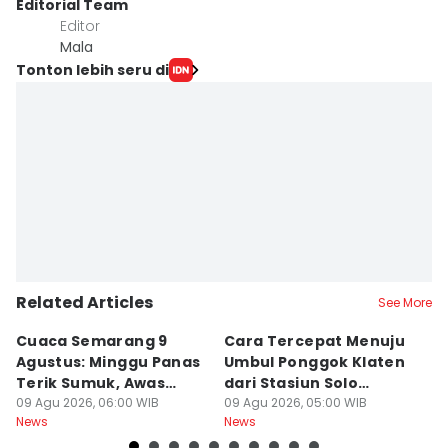
Editorial Team
Editor
Mala
Tonton lebih seru di
Related Articles
See More
Cuaca Semarang 9
Cara Tercepat Menuju
J
Agustus: Minggu Panas
Umbul Ponggok Klaten
Ha
Terik Sumuk, Awas
dari Stasiun Solo
Ag
Malam Dingin Bediding!
09 Agu 2026, 06:00 WIB
Balapan di Surakarta
09 Agu 2026, 05:00 WIB
B
09
News
News
Ne