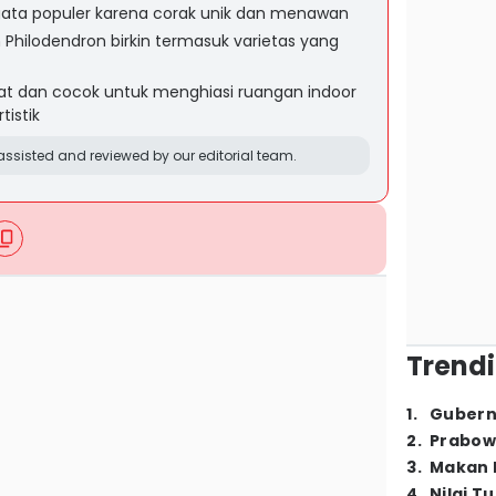
ata populer karena corak unik dan menawan
Philodendron birkin termasuk varietas yang
t dan cocok untuk menghiasi ruangan indoor
tistik
ssisted and reviewed by our editorial team.
Trendi
1
.
Gubern
2
.
Prabow
3
.
Makan B
4
.
Nilai T