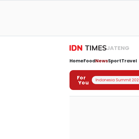
JATENG
Home
Food
News
Sport
Travel
For
Indonesia Summit 202
You