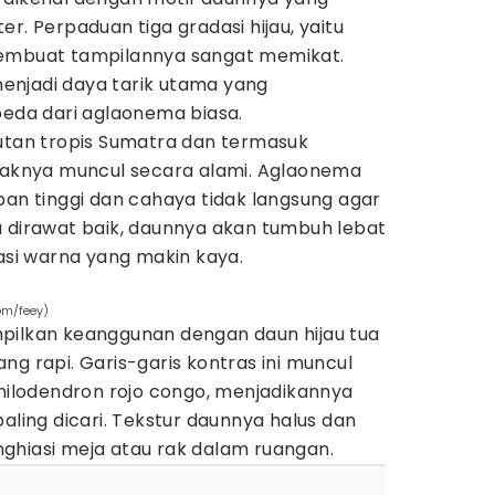
r. Perpaduan tiga gradasi hijau, yaitu
membuat tampilannya sangat memikat.
enjadi daya tarik utama yang
da dari aglaonema biasa.
hutan tropis Sumatra dan termasuk
oraknya muncul secara alami. Aglaonema
pan tinggi dan cahaya tidak langsung agar
a dirawat baik, daunnya akan tumbuh lebat
i warna yang makin kaya.
com/feey)
pilkan keanggunan dengan daun hijau tua
ng rapi. Garis-garis kontras ini muncul
philodendron rojo congo, menjadikannya
aling dicari. Tekstur daunnya halus dan
ghiasi meja atau rak dalam ruangan.