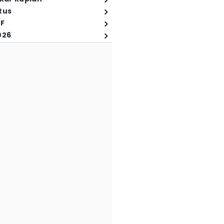
tus
FF
026