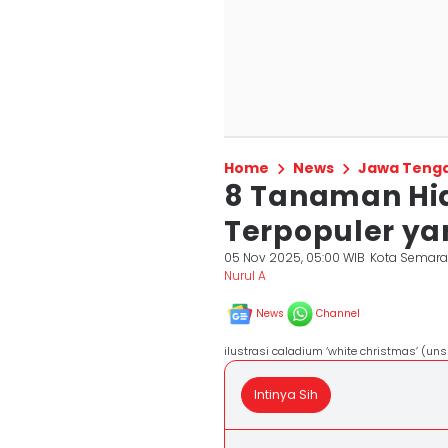
Home
News
Jawa Teng
8 Tanaman Hi
Terpopuler ya
05 Nov 2025, 05:00 WIB
Kota Semar
Nurul A
News
Channel
ilustrasi caladium ‘white christmas’ (u
Intinya Sih