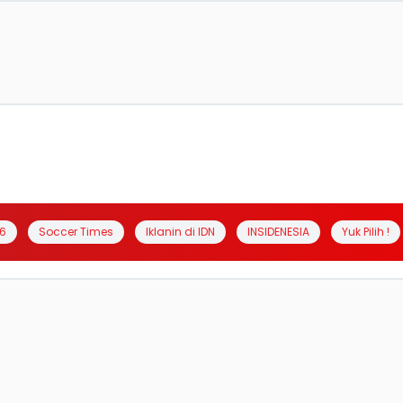
6
Soccer Times
Iklanin di IDN
INSIDENESIA
Yuk Pilih !