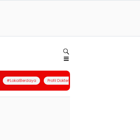
#LokalBerdaya
Profil Dokter
Quiz
Join Community