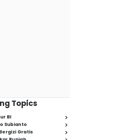
ng Topics
ur BI
o Subianto
ergizi Gratis
ukar Rupiah