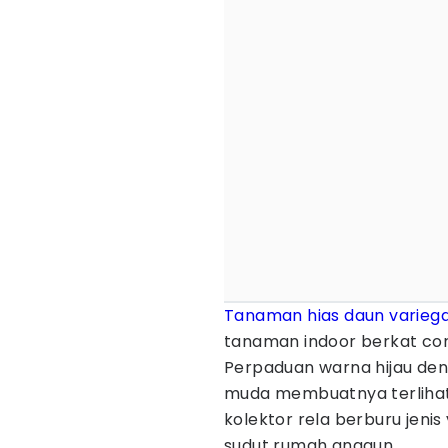
Tanaman hias
daun
varieg
tanaman indoor berkat co
Perpaduan warna hijau den
muda membuatnya terlihat 
kolektor rela berburu jeni
sudut rumah anggun.