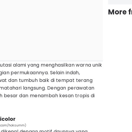
More 
mutasi alami yang menghasilkan warna unik
gian permukaannya. Selain indah,
wat dan tumbuh baik di tempat terang
 matahari langsung. Dengan perawatan
h besar dan menambah kesan tropis di
icolor
ckr.com/hoksumm)
 dikenal dengan motif daunnya yang