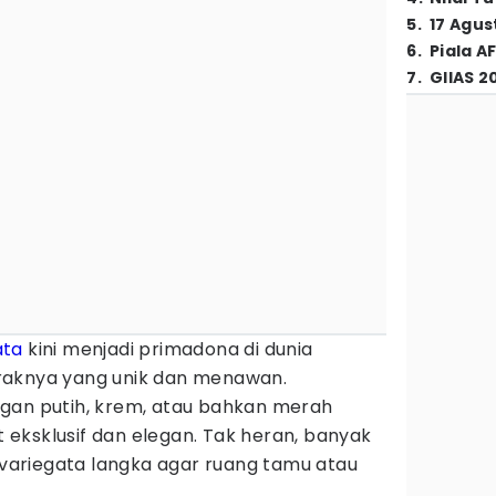
5
.
17 Agus
6
.
Piala A
7
.
GIIAS 2
ata
kini menjadi primadona di dunia
raknya yang unik dan menawan.
gan putih, krem, atau bahkan merah
eksklusif dan elegan. Tak heran, banyak
s variegata langka agar ruang tamu atau