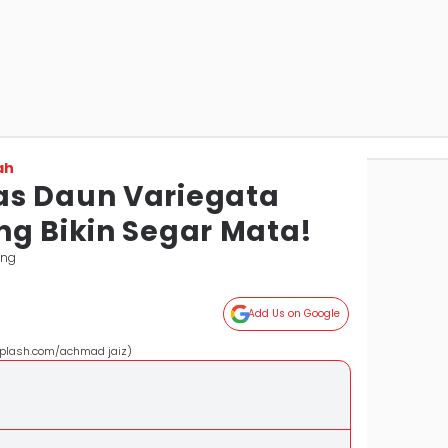
ah
as Daun Variegata
ng Bikin Segar Mata!
ang
Add Us on Google
nsplash.com/achmad jaiz)