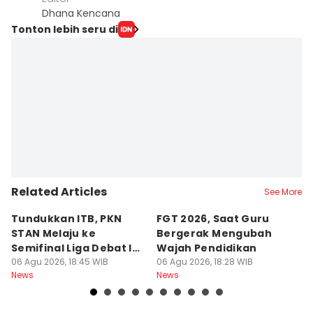
Dhana Kencana
Tonton lebih seru di
Related Articles
See More
Tundukkan ITB, PKN
FGT 2026, Saat Guru
[
STAN Melaju ke
Bergerak Mengubah
D
Semifinal Liga Debat IDN
Wajah Pendidikan
A
Times 2026
06 Agu 2026, 18:45 WIB
06 Agu 2026, 18:28 WIB
S
06
News
News
Ne
d