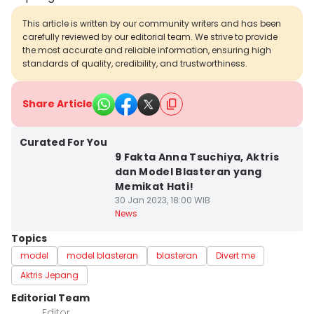
This article is written by our community writers and has been
carefully reviewed by our editorial team. We strive to provide
the most accurate and reliable information, ensuring high
standards of quality, credibility, and trustworthiness.
Share Article
Curated For You
9 Fakta Anna Tsuchiya, Aktris
dan Model Blasteran yang
Memikat Hati!
30 Jan 2023, 18:00 WIB
News
Topics
model
model blasteran
blasteran
Divert me
Aktris Jepang
Editorial Team
Editor