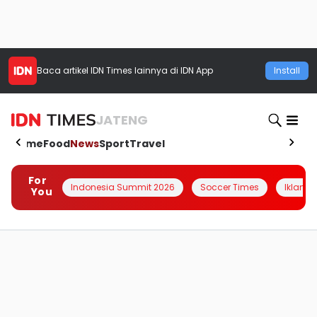
Baca artikel
IDN Times
lainnya di IDN App
Install
JATENG
Home
Food
News
Sport
Travel
For
Indonesia Summit 2026
Soccer Times
Iklanin 
You