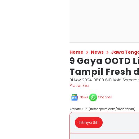
Home
News
Jawa Teng
9 Gaya OOTD Li
Tampil Fresh 
01 Nov 2024, 08:00 WIB
Kota Semara
Pratiwi Eka
News
Channel
Archita Siri (instagram.com/architasiri)
Intinya Sih