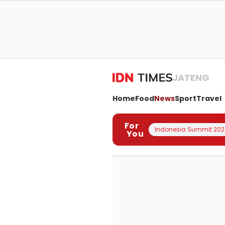
JATENG
Home
Food
News
Sport
Travel
For
Indonesia Summit 202
You