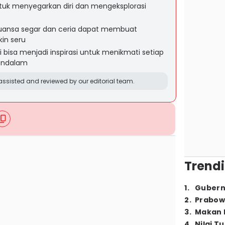
uk menyegarkan diri dan mengeksplorasi
nuansa segar dan ceria dapat membuat
in seru
ri bisa menjadi inspirasi untuk menikmati setiap
endalam
ssisted and reviewed by our editorial team.
Trendi
1
.
Gubern
2
.
Prabow
3
.
Makan B
4
.
Nilai T