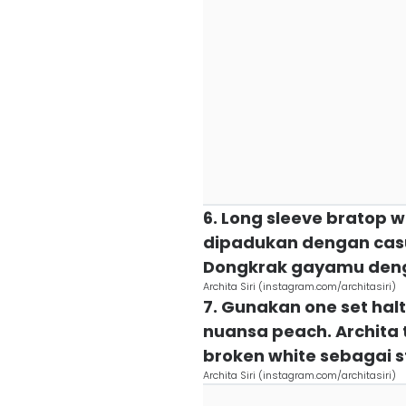
6. Long sleeve bratop 
dipadukan dengan casua
Dongkrak gayamu deng
Archita Siri (instagram.com/architasiri)
7. Gunakan one set hal
nuansa peach. Archita
broken white sebagai 
Archita Siri (instagram.com/architasiri)