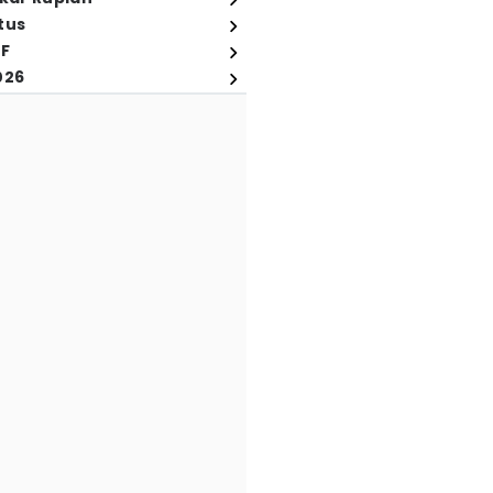
tus
FF
026