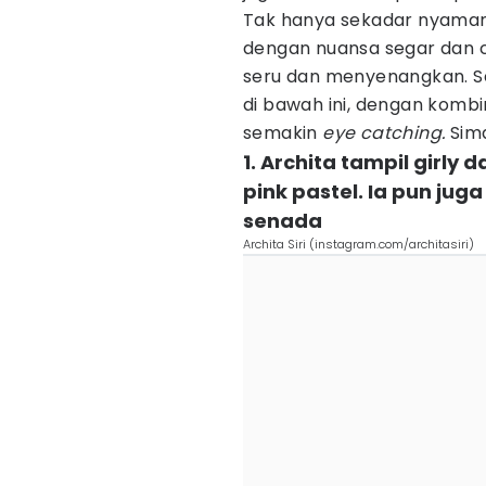
Tak hanya sekadar nyama
dengan nuansa segar dan c
seru dan menyenangkan. Sep
di bawah ini, dengan komb
semakin
eye catching.
Sima
1. Archita tampil girly
pink pastel. Ia pun ju
senada
Archita Siri (instagram.com/architasiri)