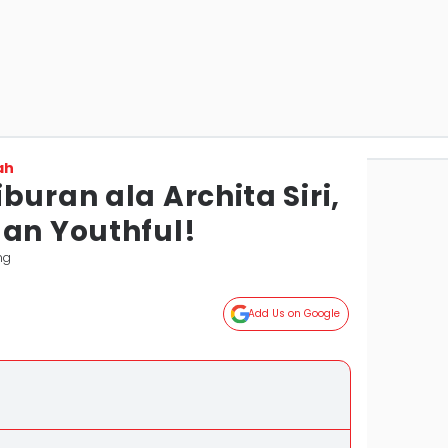
ah
buran ala Archita Siri,
dan Youthful!
ng
Add Us on Google