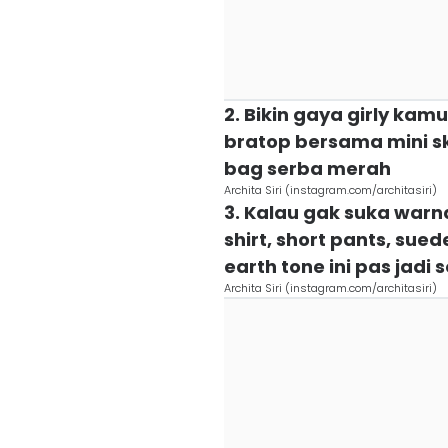
2. Bikin gaya girly kam
bratop bersama mini ski
bag serba merah
Archita Siri (instagram.com/architasiri)
3. Kalau gak suka warn
shirt, short pants, sue
earth tone ini pas jadi 
Archita Siri (instagram.com/architasiri)