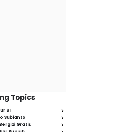
ng Topics
ur BI
o Subianto
ergizi Gratis
ukar Rupiah