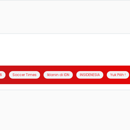
6
Soccer Times
Iklanin di IDN
INSIDENESIA
Yuk Pilih !