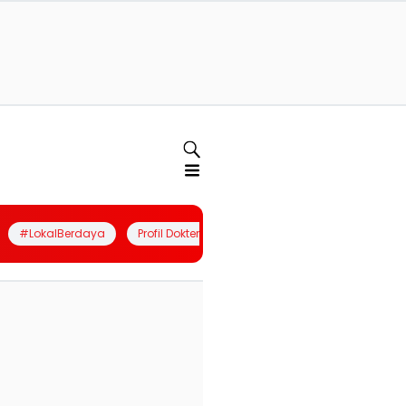
#LokalBerdaya
Profil Dokter
Quiz
Join Community