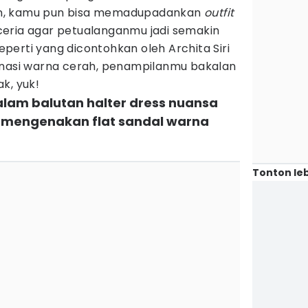
n, kamu pun bisa memadupadankan
outfit
eria agar petualanganmu jadi semakin
erti yang dicontohkan oleh Archita Siri
inasi warna cerah, penampilanmu bakalan
k, yuk!
 dalam balutan halter dress nuansa
ga mengenakan flat sandal warna
Tonton leb