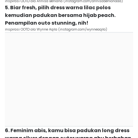
inspirasi OOTD ala Annisa Berliana (instagram.com/annisaberlianaaa)
5. Biar fresh, pilih dress warna lilac polos
kemudian padukan bersama hijab peach.
Penampilan outo stunning, nih!
inspirasi OOTD ala Wynne Aqila (instagram.com/wynneaqila)
6. Feminim abis, kamu bisa padukan long dress