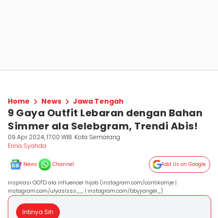
Home
News
Jawa Tengah
9 Gaya Outfit Lebaran dengan Bahan
Simmer ala Selebgram, Trendi Abis!
09 Apr 2024, 17:00 WIB
Kota Semarang
Erina Syahda
News
Channel
Add Us on Google
inspirasi OOTD ala influencer hijab (instagram.com/cantikamje |
instagram.com/ulyaslsss__ | instagram.com/bbyjiangel_)
Intinya Sih