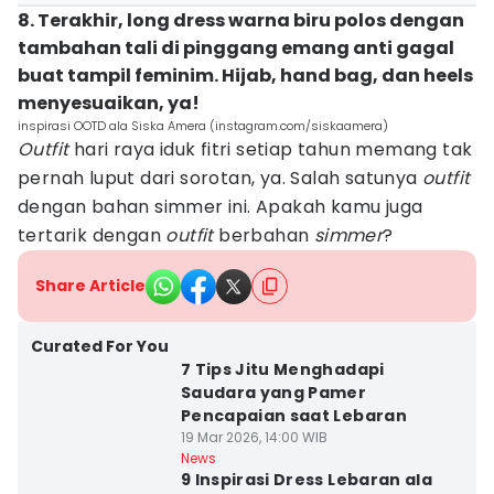
8. Terakhir, long dress warna biru polos dengan
tambahan tali di pinggang emang anti gagal
buat tampil feminim. Hijab, hand bag, dan heels
menyesuaikan, ya!
inspirasi OOTD ala Siska Amera (instagram.com/siskaamera)
Outfit
hari raya iduk fitri setiap tahun memang tak
pernah luput dari sorotan, ya. Salah satunya
outfit
dengan bahan simmer ini. Apakah kamu juga
tertarik dengan
outfit
berbahan
simmer
?
Share Article
Curated For You
7 Tips Jitu Menghadapi
Saudara yang Pamer
Pencapaian saat Lebaran
19 Mar 2026, 14:00 WIB
News
9 Inspirasi Dress Lebaran ala