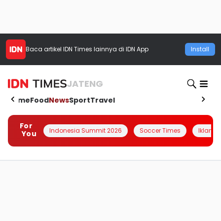
Baca artikel
IDN Times
lainnya di IDN App
Install
JATENG
Home
Food
News
Sport
Travel
For
Indonesia Summit 2026
Soccer Times
Iklanin 
You