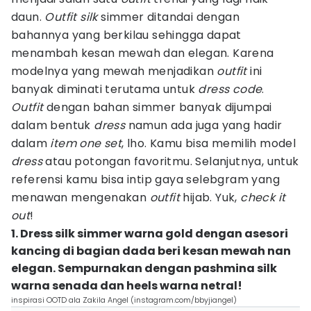
daun.
Outfit
silk
simmer ditandai dengan
bahannya yang berkilau sehingga dapat
menambah kesan mewah dan elegan. Karena
modelnya yang mewah menjadikan
outfit
ini
banyak diminati terutama untuk
dress code
.
Outfit
dengan bahan simmer banyak dijumpai
dalam bentuk
dress
namun ada juga yang hadir
dalam
item
one set
, lho. Kamu bisa memilih model
dress
atau potongan favoritmu. Selanjutnya, untuk
referensi kamu bisa intip gaya selebgram yang
menawan mengenakan
outfit
hijab. Yuk,
check it
out
!
1. Dress silk simmer warna gold dengan asesori
kancing di bagian dada beri kesan mewah nan
elegan. Sempurnakan dengan pashmina silk
warna senada dan heels warna netral!
inspirasi OOTD ala Zakila Angel (instagram.com/bbyjiangel)