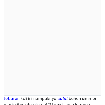
Lebaran
kali ini nampaknya
outfit
bahan simmer
menjadi salah satu
outfit
trendi yang lagi naik