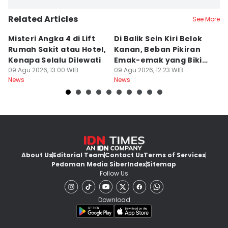
Related Articles
See More
Misteri Angka 4 di Lift
Di Balik Sein Kiri Belok
T
Rumah Sakit atau Hotel,
Kanan, Beban Pikiran
N
Kenapa Selalu Dilewati
Emak-emak yang Bikin
La
09 Agu 2026, 13:00 WIB
Gagal fokus di Jalan
09 Agu 2026, 12:23 WIB
d
09
News
News
Ne
About Us
Editorial Team
Contact Us
Terms of Services
Pedoman Media Siber
Index
Sitemap
Follow Us
Download