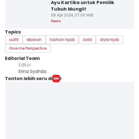
Ayu Kartika untuk Pemilik
Tubuh Mungil!
08 Apr 2024, 07:00 WIB
News
Topics
outfit
lebaran
fashion hijab
ootd
style hijab
Give me Perspective
Editorial Team
Editor
Erina Syahda
Tonton lebih seru di