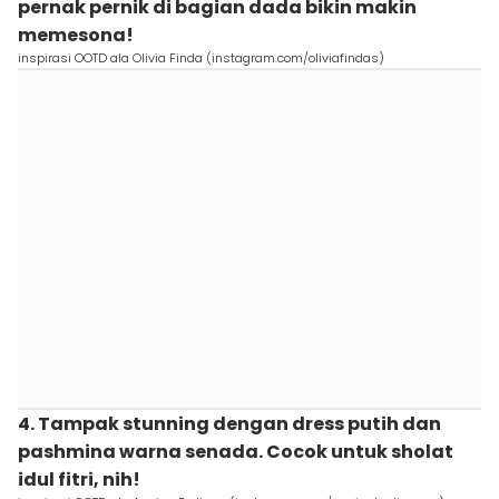
pernak pernik di bagian dada bikin makin
memesona!
inspirasi OOTD ala Olivia Finda (instagram.com/oliviafindas)
4. Tampak stunning dengan dress putih dan
pashmina warna senada. Cocok untuk sholat
idul fitri, nih!