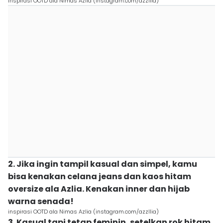
inspirasi OOTD ala Nimas Azlia (instagram.com/azzllia)
2. Jika ingin tampil kasual dan simpel, kamu
bisa kenakan celana jeans dan kaos hitam
oversize ala Azlia. Kenakan inner dan hijab
warna senada!
inspirasi OOTD ala Nimas Azlia (instagram.com/azzllia)
3. Kasual tapi tetap feminin, setelkan rok hitam