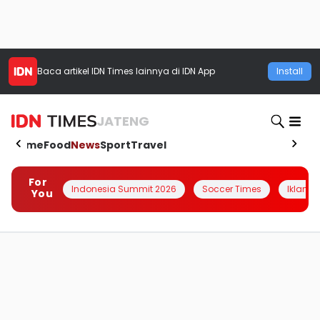
Baca artikel
IDN Times
lainnya di IDN App
Install
JATENG
Home
Food
News
Sport
Travel
For
Indonesia Summit 2026
Soccer Times
Iklanin 
You