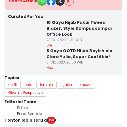
Share Article
Curated For You
10 Gaya Hijab Pakai Tweed
Blazer, Style Kampus sampai
Office Look
23 Okt 2023, 11:30 WIB
Life
8 Gaya OOTD Hijab Boyish ala
Clara Yulia, Super Cool Abis!
31 Okt 2023, 20:00 WIB
News
Topics
outfit
ootd
feminin
hijaber
kasual
Give me Perspective
Editorial Team
Editor
Erina Syahda
Tonton lebih seru di