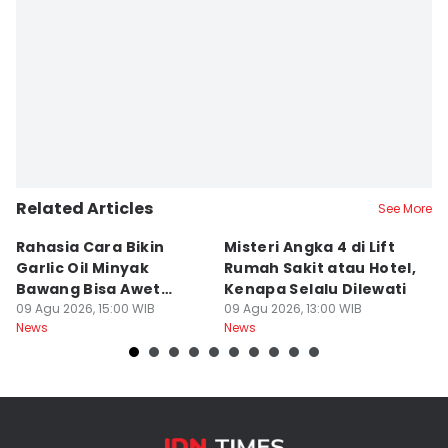
Related Articles
See More
Rahasia Cara Bikin
Misteri Angka 4 di Lift
Di
Garlic Oil Minyak
Rumah Sakit atau Hotel,
K
Bawang Bisa Awet
Kenapa Selalu Dilewati
E
Berbulan-bulan: Bumbu
09 Agu 2026, 15:00 WIB
09 Agu 2026, 13:00 WIB
G
09
News
News
Ne
Level Resto!