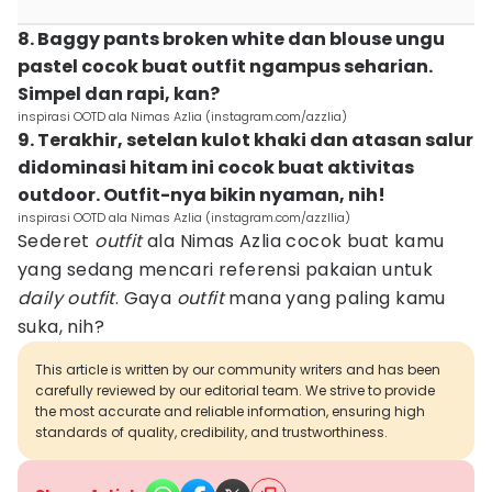
8. Baggy pants broken white dan blouse ungu
pastel cocok buat outfit ngampus seharian.
Simpel dan rapi, kan?
inspirasi OOTD ala Nimas Azlia (instagram.com/azzlia)
9. Terakhir, setelan kulot khaki dan atasan salur
didominasi hitam ini cocok buat aktivitas
outdoor. Outfit-nya bikin nyaman, nih!
inspirasi OOTD ala Nimas Azlia (instagram.com/azzllia)
Sederet
outfit
ala Nimas Azlia cocok buat kamu
yang sedang mencari referensi pakaian untuk
daily
outfit
. Gaya
outfit
mana yang paling kamu
suka, nih?
This article is written by our community writers and has been
carefully reviewed by our editorial team. We strive to provide
the most accurate and reliable information, ensuring high
standards of quality, credibility, and trustworthiness.