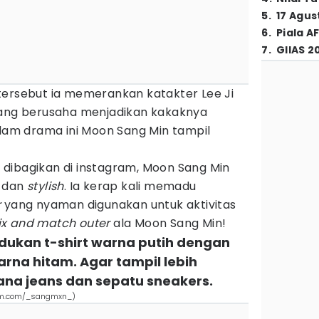
5
.
17 Agus
6
.
Piala A
7
.
GIIAS 2
tersebut ia memerankan katakter Lee Ji
yang berusaha menjadikan kakaknya
alam drama ini Moon Sang Min tampil
dibagikan di instagram, Moon Sang Min
dan
stylish
. Ia kerap kali memadu
r
yang nyaman digunakan untuk aktivitas
x and match outer
ala Moon Sang Min!
ukan t-shirt warna putih dengan
warna hitam. Agar tampil lebih
na jeans dan sepatu sneakers.
ram.com/_sangmxn_)