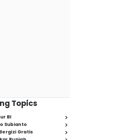
ng Topics
ur BI
o Subianto
ergizi Gratis
ukar Rupiah