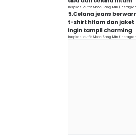
abu dan celana hitam
Inspirasi outfit Moon Sang Min (instag
5.Celana jeans berwa
t-shirt hitam dan jake
ingin tampil charming
Inspirasi outfit Moon Sang Min (instag