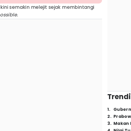
kini semakin melejit sejak membintangi
ssible.
Trendi
1
.
Gubern
2
.
Prabow
3
.
Makan B
4
.
Nilai T