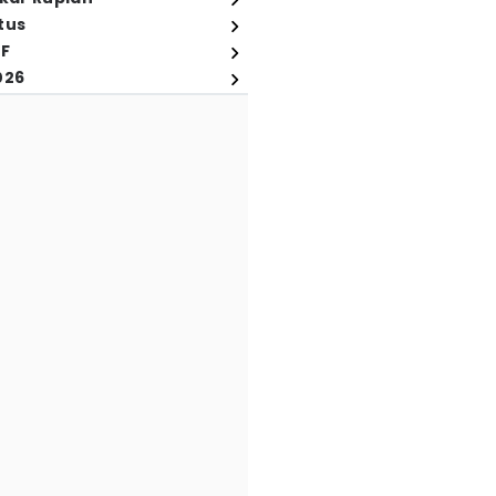
tus
FF
026