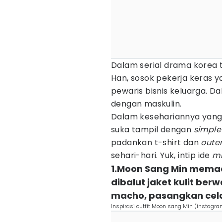
Dalam serial drama korea 
Han, sosok pekerja keras 
pewaris bisnis keluarga. D
dengan maskulin.
Dalam kesehariannya yang 
suka tampil dengan
simple
padankan t-shirt dan
oute
sehari-hari. Yuk, intip ide
mi
1.Moon Sang Min memad
dibalut jaket kulit ber
macho, pasangkan cela
Inspirasi outfit Moon sang Min (instag