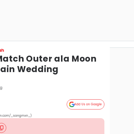
ah
 Match Outer ala Moon
main Wedding
ng
Add Us on Google
ram.com/_sangmxn_)