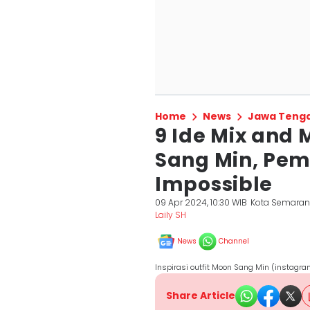
Home
News
Jawa Teng
9 Ide Mix and
Sang Min, Pe
Impossible
09 Apr 2024, 10:30 WIB
Kota Semara
Laily SH
News
Channel
Inspirasi outfit Moon Sang Min (instag
Share Article