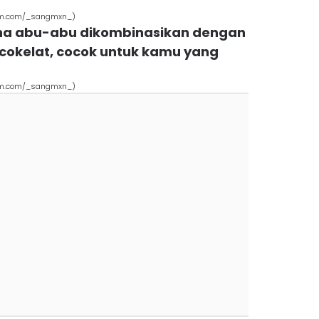
ram.com/_sangmxn_)
rna abu-abu dikombinasikan dengan
t cokelat, cocok untuk kamu yang
ram.com/_sangmxn_)