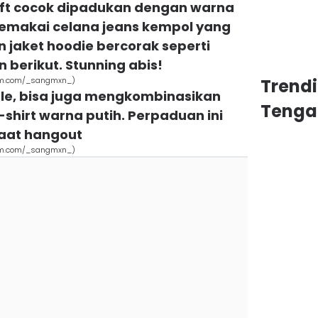
ft cocok dipadukan dengan warna
memakai celana jeans kempol yang
 jaket hoodie bercorak seperti
 berikut. Stunning abis!
ram.com/_sangmxn_)
Trend
ble, bisa juga mengkombinasikan
Tenga
shirt warna putih. Perpaduan ini
aat hangout
ram.com/_sangmxn_)