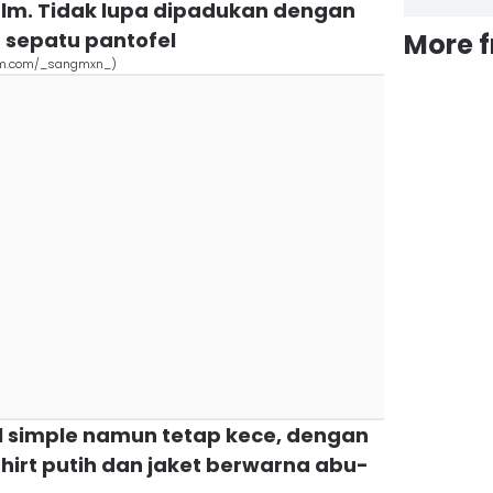
lm. Tidak lupa dipadukan dengan
 sepatu pantofel
More 
ram.com/_sangmxn_)
l simple namun tetap kece, dengan
rt putih dan jaket berwarna abu-