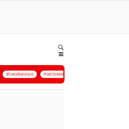
#LokalBerdaya
Profil Dokter
Quiz
Join Community