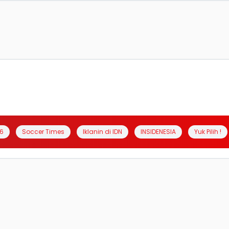
6
Soccer Times
Iklanin di IDN
INSIDENESIA
Yuk Pilih !