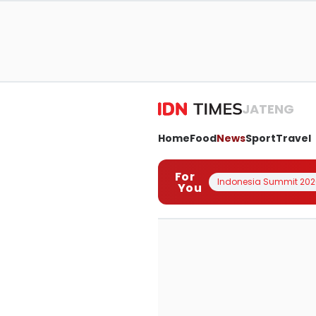
JATENG
Home
Food
News
Sport
Travel
For
Indonesia Summit 202
You