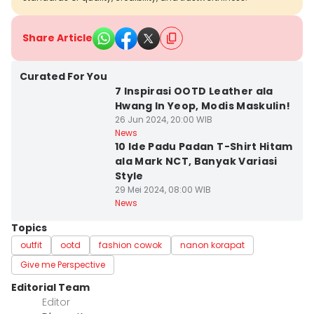
Share Article
Curated For You
7 Inspirasi OOTD Leather ala
Hwang In Yeop, Modis Maskulin!
26 Jun 2024, 20:00 WIB
News
10 Ide Padu Padan T-Shirt Hitam
ala Mark NCT, Banyak Variasi
Style
29 Mei 2024, 08:00 WIB
News
Topics
outfit
ootd
fashion cowok
nanon korapat
Give me Perspective
Editorial Team
Editor