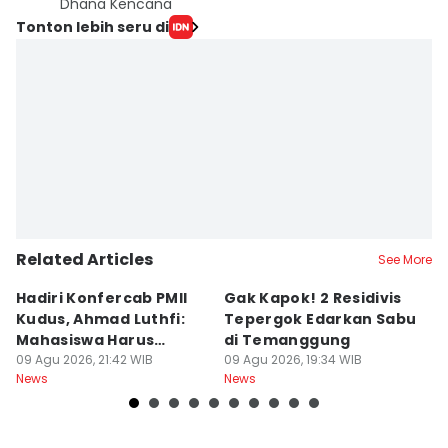
Dhana Kencana
Tonton lebih seru di
Related Articles
See More
Hadiri Konfercab PMII
Gak Kapok! 2 Residivis
A
Kudus, Ahmad Luthfi:
Tepergok Edarkan Sabu
B
Mahasiswa Harus
di Temanggung
B
Konstruktif
09 Agu 2026, 21:42 WIB
09 Agu 2026, 19:34 WIB
Pe
09
News
News
Ne
F