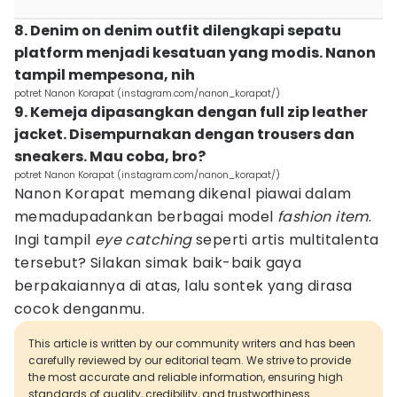
8. Denim on denim outfit dilengkapi sepatu
platform menjadi kesatuan yang modis. Nanon
tampil mempesona, nih
potret Nanon Korapat (instagram.com/nanon_korapat/)
9. Kemeja dipasangkan dengan full zip leather
jacket. Disempurnakan dengan trousers dan
sneakers. Mau coba, bro?
potret Nanon Korapat (instagram.com/nanon_korapat/)
Nanon Korapat memang dikenal piawai dalam
memadupadankan berbagai model
fashion item
.
Ingi tampil
eye catching
seperti artis multitalenta
tersebut? Silakan simak baik-baik gaya
berpakaiannya di atas, lalu sontek yang dirasa
cocok denganmu.
This article is written by our community writers and has been
carefully reviewed by our editorial team. We strive to provide
the most accurate and reliable information, ensuring high
standards of quality, credibility, and trustworthiness.