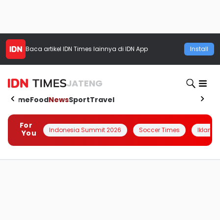
Baca artikel
IDN Times
lainnya di IDN App
Install
JATENG
Home
Food
News
Sport
Travel
For
Indonesia Summit 2026
Soccer Times
Iklanin 
You