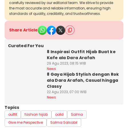
carefully reviewed by our editorial team. We strive to provide
the most accurate and reliable information, ensuring high
standards of quality, credibility, and trustworthiness.
Share Article
Curated For You
8 Inspirasi Outfit Hijab Buat ke
Kafe ala Dara Arafah
29 Agu 2023, 08:15 WIB
News
8 Gaya Hijab Stylish dengan Rok
ala Dara Arafah, Casual hingga
Classy
22 Agu 2023, 07:00 WIB
News
Topics
outfit
fashion hijab
ootd
Salma
Give me Perspective
Salma Salsabil