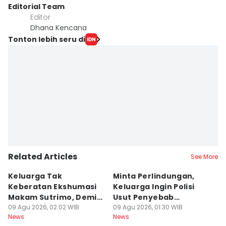
Editorial Team
Editor
Dhana Kencana
Tonton lebih seru di
Related Articles
See More
Keluarga Tak
Minta Perlindungan,
M
Keberatan Ekshumasi
Keluarga Ingin Polisi
P
Makam Sutrimo, Demi
Usut Penyebab
B
Usut Kematian
09 Agu 2026, 02:02 WIB
Kematian Sutrimo
09 Agu 2026, 01:30 WIB
S
08
News
News
Ne
Almarhum