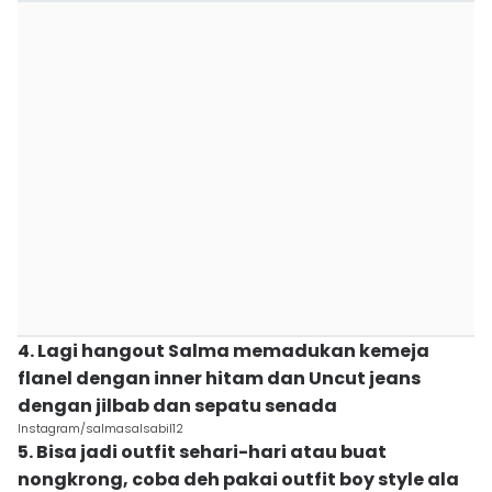
4. Lagi hangout Salma memadukan kemeja
flanel dengan inner hitam dan Uncut jeans
dengan jilbab dan sepatu senada
Instagram/salmasalsabil12
5. Bisa jadi outfit sehari-hari atau buat
nongkrong, coba deh pakai outfit boy style ala