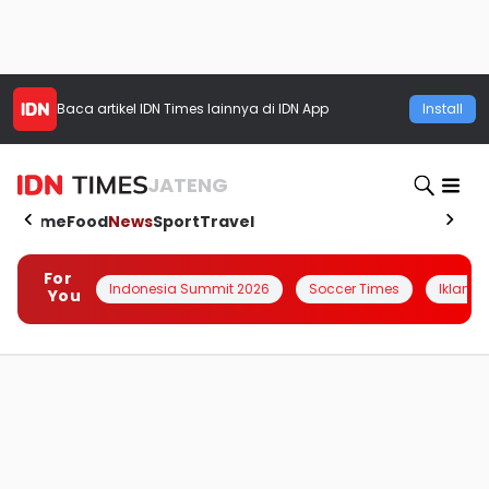
Baca artikel
IDN Times
lainnya di IDN App
Install
JATENG
Home
Food
News
Sport
Travel
For
Indonesia Summit 2026
Soccer Times
Iklanin 
You