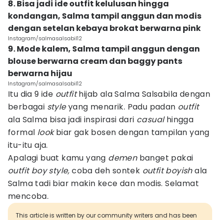
8. Bisa jadi ide outfit kelulusan hingga
kondangan, Salma tampil anggun dan modis
dengan setelan kebaya brokat berwarna pink
Instagram/salmasalsabil12
9. Mode kalem, Salma tampil anggun dengan
blouse berwarna cream dan baggy pants
berwarna hijau
Instagram/salmasalsabil12
Itu dia 9 ide
outfit
hijab ala Salma Salsabila dengan
berbagai
style
yang menarik. Padu padan
outfit
ala Salma bisa jadi inspirasi dari
casual
hingga
formal
look
biar gak bosen dengan tampilan yang
itu-itu aja.
Apalagi buat kamu yang
demen
banget pakai
outfit
boy
style,
coba deh sontek
outfit
boyish
ala
Salma tadi biar makin kece dan modis. Selamat
mencoba.
This article is written by our community writers and has been