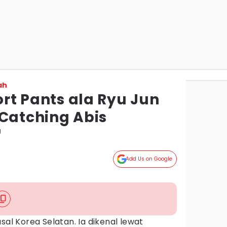
ah
hort Pants ala Ryu Jun
 Catching Abis
g
Add Us on Google
sal Korea Selatan. Ia dikenal lewat