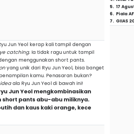
5
.
17 Agus
6
.
Piala A
7
.
GIIAS 2
Ryu Jun Yeol kerap kali tampil dengan
ye catching.
Ia tidak ragu untuk tampil
 dengan menggunakan short pants.
ion
yang unik dari Ryu Jun Yeol, bisa banget
 penampilan kamu. Penasaran bukan?
 idea
ala Ryu Jun Yeol di bawah ini!
 Ryu Jun Yeol mengkombinasikan
n short pants abu-abu miliknya.
tih dan kaus kaki orange, kece