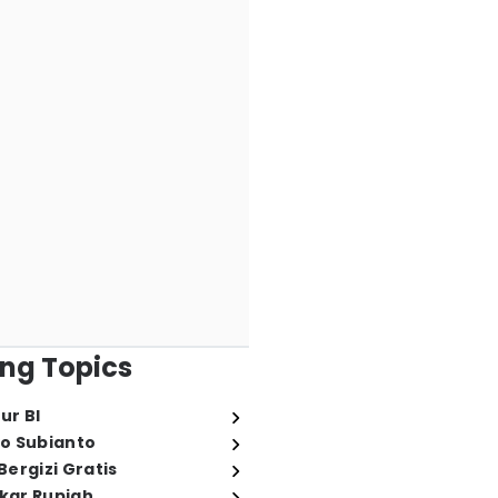
ng Topics
ur BI
o Subianto
ergizi Gratis
ukar Rupiah