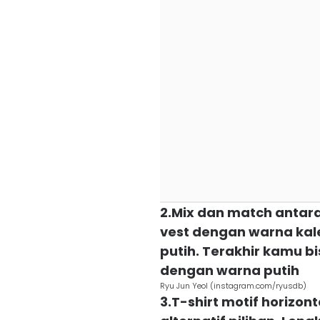
2.Mix dan match antara 
vest dengan warna kal
putih. Terakhir kamu b
dengan warna putih
Ryu Jun Yeol (instagram.com/ryusdb)
3.T-shirt motif horizon