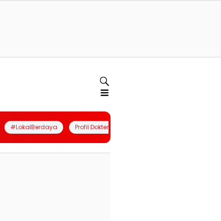
#LokalBerdaya
Profil Dokter
Quiz
Join Community