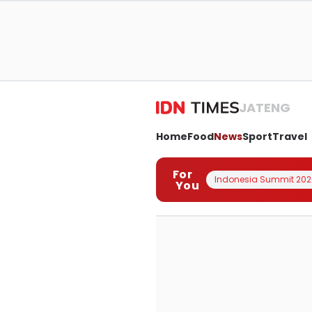
JATENG
Home
Food
News
Sport
Travel
For
Indonesia Summit 202
You