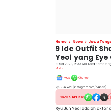
Home
News
Jawa Teng
9 Ide Outfit S
Yeol yang Eye
12 Mei 2023, 15:00 WIB
Kota Semaran
Mala
News
Channel
Ryu Jun Yeol (instagram.com/ryusdb)
Share Article
Ryu Jun Yeol adalah aktor a