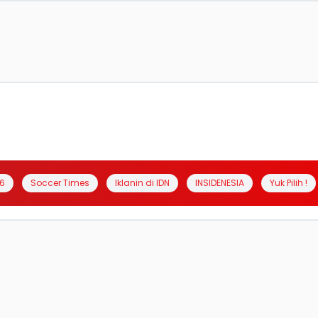
6
Soccer Times
Iklanin di IDN
INSIDENESIA
Yuk Pilih !