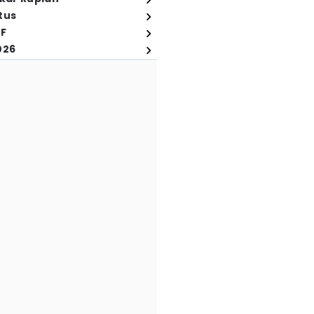
tus
FF
026