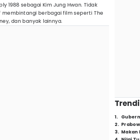
y 1988 sebagai Kim Jung Hwan. Tidak
if membintangi berbagai film seperti The
oney, dan banyak lainnya.
Trendi
1
.
Gubern
2
.
Prabow
3
.
Makan B
4
.
Nilai T