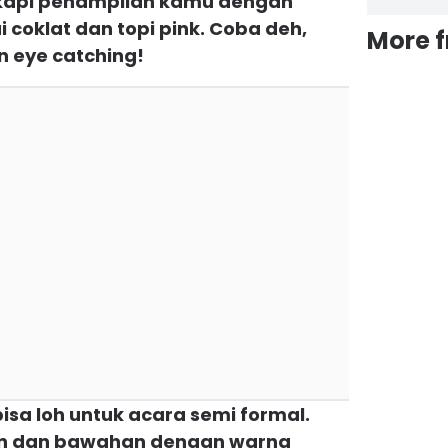
ngkapi penampilan kamu dengan
coklat dan topi pink. Coba deh,
More 
n eye catching!
isa loh untuk acara semi formal.
an dan bawahan dengan warna