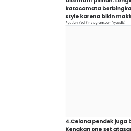
alternatif pilihan. Le
katacamata berbingkai 
style karena bikin maki
Ryu Jun Yeol (instagram.com/ryusdb)
4.Celana pendek juga b
Kenakan one set atas