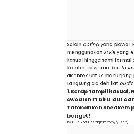
Selain
acting
yang piawai, 
menggunakan
style
yang
e
kasual hingga semi formal
Kombinasi warna dan
fash
disontek untuk menunjang
Langsung aja deh liat
outfit
1.Kerap tampil kasual,
sweatshirt biru laut da
Tambahkan sneakers pu
banget!
Ryu Jun Yeol (instagram.com/ryusdb)