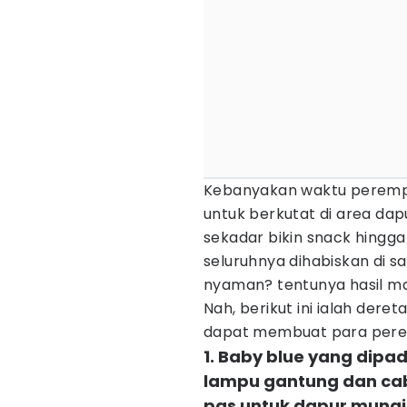
Kebanyakan waktu perempu
untuk berkutat di area da
sekadar bikin snack hingg
seluruhnya dihabiskan di 
nyaman? tentunya hasil mas
Nah, berikut ini ialah dere
dapat membuat para pere
1. Baby blue yang dip
lampu gantung dan ca
pas untuk dapur mung