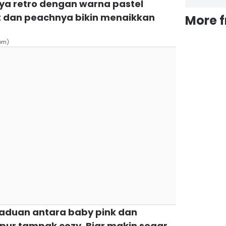
ya retro dengan warna pastel
nt dan peachnya bikin menaikkan
More 
com)
aduan antara baby pink dan
pur tampak cozy. Biar makin segar