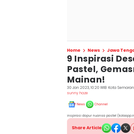
Home
News
Jawa Teng
9 Inspirasi D
Pastel, Gema
Mainan!
30 Jan 2023, 10:20 WIB
Kota Semara
sunny haze
News
Channel
inspirasi dapur nuansa pastel (koloapp.i
Share Article