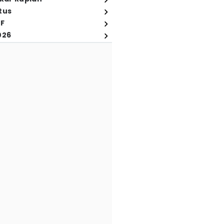
tus
FF
026