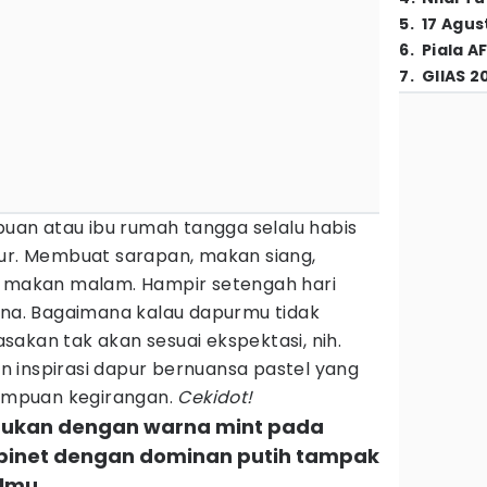
5
.
17 Agus
6
.
Piala A
7
.
GIIAS 2
an atau ibu rumah tangga selalu habis
pur. Membuat sarapan, makan siang,
a makan malam. Hampir setengah hari
sana. Bagaimana kalau dapurmu tidak
akan tak akan sesuai ekspektasi, nih.
tan inspirasi dapur bernuansa pastel yang
mpuan kegirangan.
Cekidot!
adukan dengan warna mint pada
binet dengan dominan putih tampak
ilmu