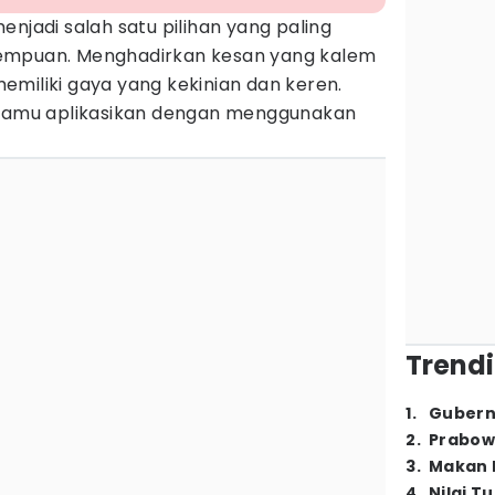
enjadi salah satu pilihan yang paling
empuan. Menghadirkan kesan yang kalem
miliki gaya yang kekinian dan keren.
 kamu aplikasikan dengan menggunakan
Trendi
1
.
Gubern
2
.
Prabow
3
.
Makan B
4
.
Nilai T