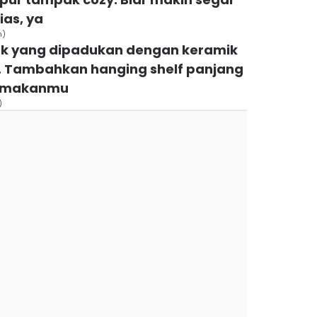
as, ya
n)
pink yang dipadukan dengan keramik
. Tambahkan hanging shelf panjang
t makanmu
)