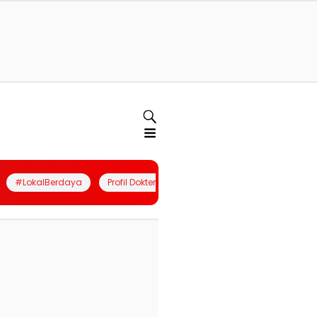
#LokalBerdaya
Profil Dokter
Quiz
Join Community