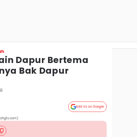
ah
esain Dapur Bertema
snya Bak Dapur
ng
Add Us on Google
n|hgtv.com)