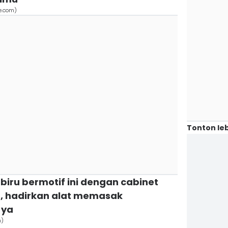
e.com)
Tonton leb
biru bermotif ini dengan cabinet
a, hadirkan alat memasak
 ya
m)