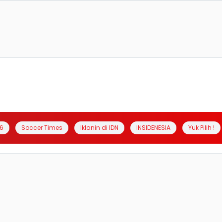
6
Soccer Times
Iklanin di IDN
INSIDENESIA
Yuk Pilih !