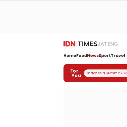
JATENG
Home
Food
News
Sport
Travel
For
Indonesia Summit 202
You