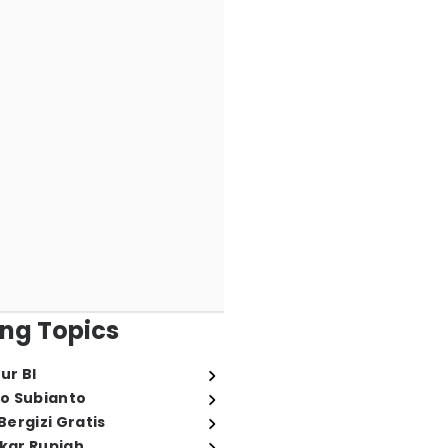
ng Topics
ur BI
o Subianto
ergizi Gratis
ukar Rupiah