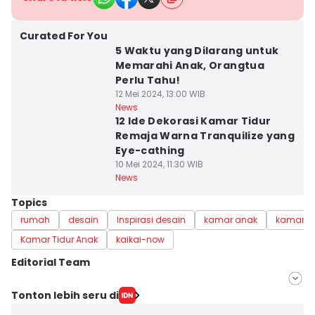
Curated For You
5 Waktu yang Dilarang untuk
Memarahi Anak, Orangtua
Perlu Tahu!
12 Mei 2024, 13:00 WIB
News
12 Ide Dekorasi Kamar Tidur
Remaja Warna Tranquilize yang
Eye-cathing
10 Mei 2024, 11:30 WIB
News
Topics
rumah
desain
Inspirasi desain
kamar anak
kamar ti
Kamar Tidur Anak
kaikai-now
Editorial Team
Editor
Tonton lebih seru di
Mayang Ulfah Narimanda