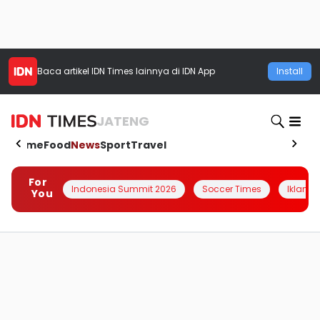
Baca artikel
IDN Times
lainnya di IDN App
Install
JATENG
Home
Food
News
Sport
Travel
For
Indonesia Summit 2026
Soccer Times
Iklanin 
You