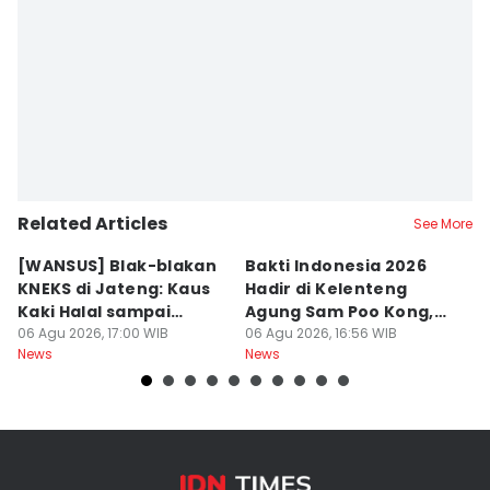
Editor
Dhana Kencana
Related Articles
See More
[WANSUS] Blak-blakan
Bakti Indonesia 2026
El
KNEKS di Jateng: Kaus
Hadir di Kelenteng
M
Kaki Halal sampai
Agung Sam Poo Kong,
H
Wisata Ramah Muslim
06 Agu 2026, 17:00 WIB
Sasar 5 Ribu Warga
06 Agu 2026, 16:56 WIB
K
06
News
News
Ne
yang Diminati