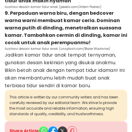
tidur anak makin nyaman
ilustrasi desain kamar tidur anak (pexels.com/Artem Podrez)
9. Perpaduan warna biru, dengan bedcover
warna warni membuat kamar ceria. Dominan
warna putih di dinding, menetralkan suasana
kamar. Tambahkan cermin di dinding, kamar ini
cocok untuk anak perempuanmu!
ilustrasi desain kamar tidur anak (unsplash.com/Blake Woolwine)
Jadikan kamar tidur anak tempat ternyaman,
gunakan desain kekinian yang disukai anakmu.
Bikin betah anak dengan tempat tidur idaman! Ini
akan membantumu lebih mudah buat anak
terbiasa tidur sendiri di kamar baru.
This article is written by our community writers and has been
carefully reviewed by our editorial team. We strive to provide
the most accurate and reliable information, ensuring high
standards of quality, credibility, and trustworthiness.
Share Article