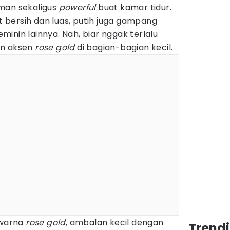
man sekaligus
powerful
buat kamar tidur.
at bersih dan luas, putih juga gampang
inin lainnya. Nah, biar nggak terlalu
an aksen
rose gold
di bagian-bagian kecil.
 warna
rose gold
, ambalan kecil dengan
Trend