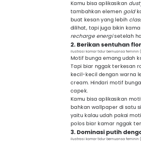
Kamu bisa aplikasikan
dust
tambahkan elemen
gold
k
buat kesan yang lebih
clas
dilihat, tapi juga bikin ka
recharge energi
setelah ha
2. Berikan sentuhan flo
ilustrasi kamar tidur bernuansa feminin
Motif bunga emang udah ka
Tapi biar nggak terkesan ra
kecil-kecil dengan warna l
cream. Hindari motif bung
capek.
Kamu bisa aplikasikan motif
bahkan wallpaper di satu si
yaitu kalau udah pakai moti
polos biar kamar nggak te
3. Dominasi putih deng
ilustrasi kamar tidur bernuansa feminin