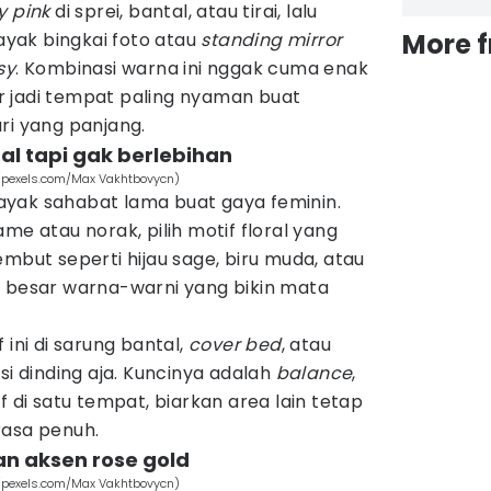
y pink
di sprei, bantal, atau tirai, lalu
More 
ayak bingkai foto atau
standing mirror
sy
. Kombinasi warna ini nggak cuma enak
mar jadi tempat paling nyaman buat
ri yang panjang.
ral tapi gak berlebihan
 (pexels.com/Max Vakhtbovycn)
yak sahabat lama buat gaya feminin.
me atau norak, pilih motif floral yang
embut seperti hijau sage, biru muda, atau
a besar warna-warni yang bikin mata
 ini di sarung bantal,
cover bed
, atau
si dinding aja. Kuncinya adalah
balance
,
f di satu tempat, biarkan area lain tetap
rasa penuh.
an aksen rose gold
 (pexels.com/Max Vakhtbovycn)