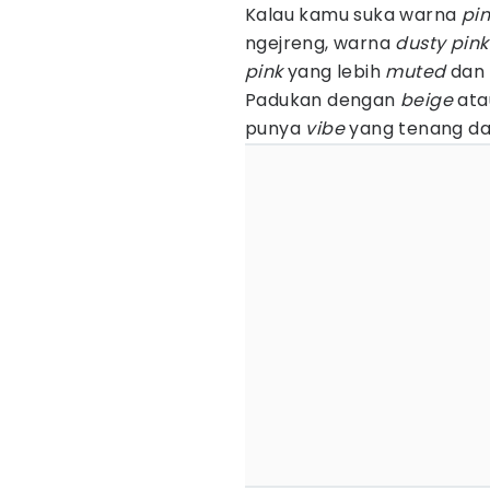
Kalau kamu suka warna
pi
ngejreng, warna
dusty pink
pink
yang lebih
muted
dan 
Padukan dengan
beige
ata
punya
vibe
yang tenang da