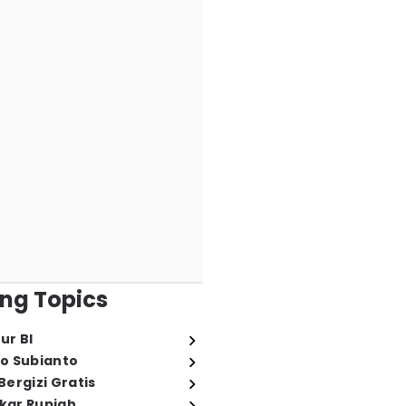
ng Topics
ur BI
o Subianto
ergizi Gratis
ukar Rupiah