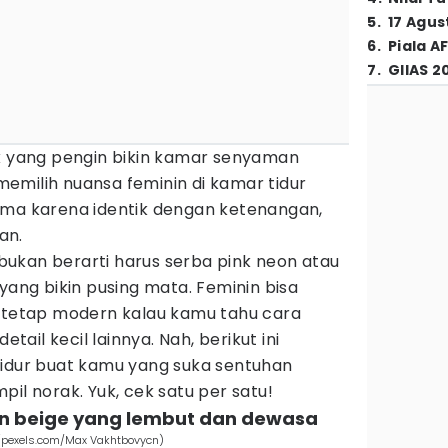
5
.
17 Agus
6
.
Piala A
7
.
GIIAS 2
ak yang pengin bikin kamar senyaman
emilih nuansa feminin di kamar tidur
ama karena identik dengan ketenangan,
an.
i bukan berarti harus serba pink neon atau
yang bikin pusing mata. Feminin bisa
n tetap modern kalau kamu tahu cara
etail kecil lainnya. Nah, berikut ini
tidur buat kamu yang suka sentuhan
il norak. Yuk, cek satu per satu!
dan beige yang lembut dan dewasa
 (pexels.com/Max Vakhtbovycn)