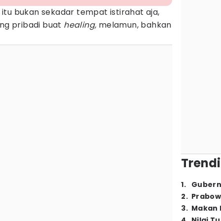
itu bukan sekadar tempat istirahat aja,
ang pribadi buat
healing,
melamun, bahkan
Trendi
1
.
Gubern
2
.
Prabow
3
.
Makan B
4
.
Nilai T