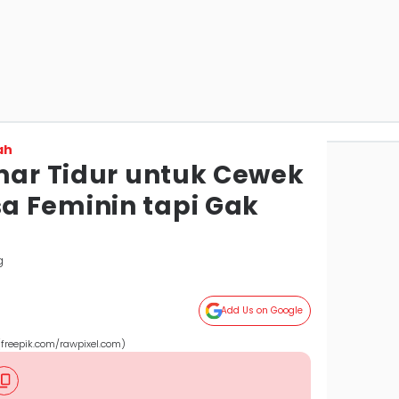
ah
amar Tidur untuk Cewek
 Feminin tapi Gak
g
Add Us on Google
(freepik.com/rawpixel.com)