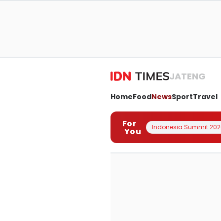
JATENG
Home
Food
News
Sport
Travel
For
Indonesia Summit 202
You