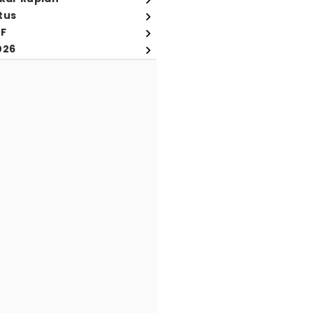
tus
FF
026