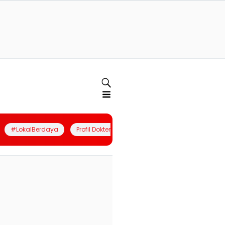
#LokalBerdaya
Profil Dokter
Quiz
Join Community