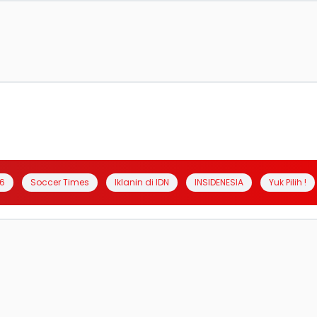
6
Soccer Times
Iklanin di IDN
INSIDENESIA
Yuk Pilih !