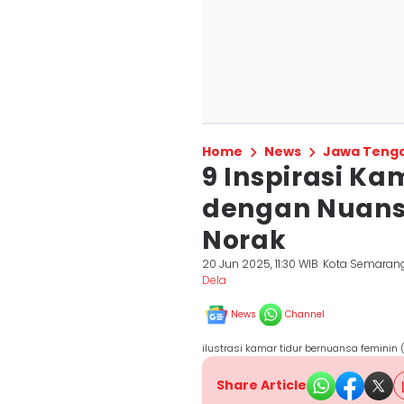
Home
News
Jawa Teng
9 Inspirasi K
dengan Nuansa
Norak
20 Jun 2025, 11:30 WIB
Kota Semaran
Dela ‎
News
Channel
ilustrasi kamar tidur bernuansa feminin 
Share Article