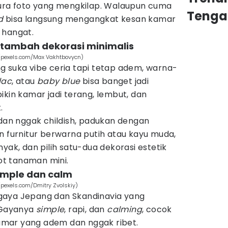
gura foto yang mengkilap. Walaupun cuma
Tenga
d
bisa langsung mengangkat kesan kamar
 hangat.
ditambah dekorasi minimalis
 (pexels.com/Max Vakhtbovycn)
g suka vibe ceria tapi tetap adem, warna-
ilac
, atau
baby blue
bisa banget jadi
ikin kamar jadi terang, lembut, dan
.
 dan nggak childish, padukan dengan
n furnitur berwarna putih atau kayu muda,
yak, dan pilih satu-dua dekorasi estetik
pot tanaman mini.
simple dan calm
(pexels.com/Dmitry Zvolskiy)
gaya Jepang dan Skandinavia yang
. Gayanya
simple
, rapi, dan
calming
, cocok
mar yang adem dan nggak ribet.