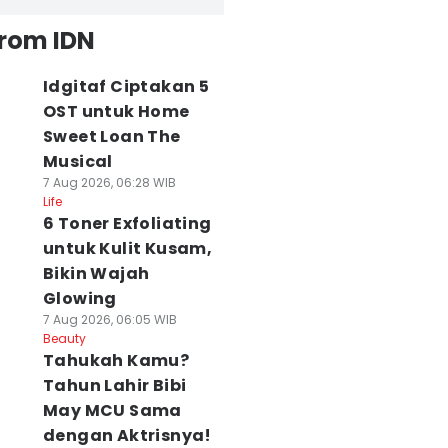
from IDN
Idgitaf Ciptakan 5
OST untuk Home
Sweet Loan The
Musical
7 Aug 2026, 06:28 WIB
Life
6 Toner Exfoliating
untuk Kulit Kusam,
Bikin Wajah
Glowing
7 Aug 2026, 06:05 WIB
Beauty
Tahukah Kamu?
Tahun Lahir Bibi
May MCU Sama
dengan Aktrisnya!