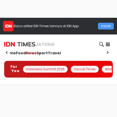
Baca artikel
IDN Times
lainnya di IDN App
Install
JATENG
Home
Food
News
Sport
Travel
For
Indonesia Summit 2026
Soccer Times
Iklanin 
You