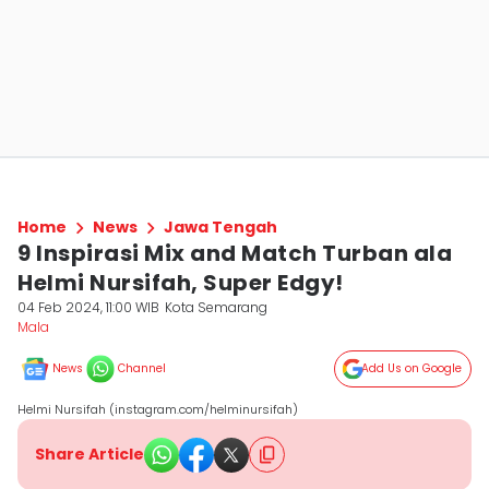
Home
News
Jawa Tengah
9 Inspirasi Mix and Match Turban ala
Helmi Nursifah, Super Edgy!
04 Feb 2024, 11:00 WIB
Kota Semarang
Mala
News
Channel
Add Us on Google
Helmi Nursifah (instagram.com/helminursifah)
Share Article