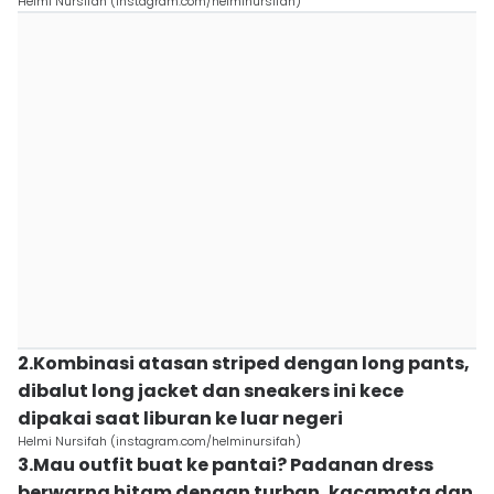
Helmi Nursifah (instagram.com/helminursifah)
2.Kombinasi atasan striped dengan long pants,
dibalut long jacket dan sneakers ini kece
dipakai saat liburan ke luar negeri
Helmi Nursifah (instagram.com/helminursifah)
3.Mau outfit buat ke pantai? Padanan dress
berwarna hitam dengan turban, kacamata dan