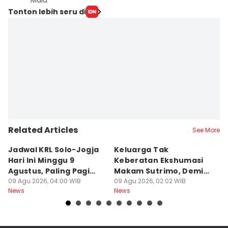
Mala
Tonton lebih seru di
Related Articles
See More
Jadwal KRL Solo-Jogja
Keluarga Tak
M
Hari Ini Minggu 9
Keberatan Ekshumasi
Ke
Agustus, Paling Pagi
Makam Sutrimo, Demi
U
Berangkat Pukul 05.00
09 Agu 2026, 04:00 WIB
Usut Kematian
09 Agu 2026, 02:02 WIB
K
09
News
News
Ne
Almarhum