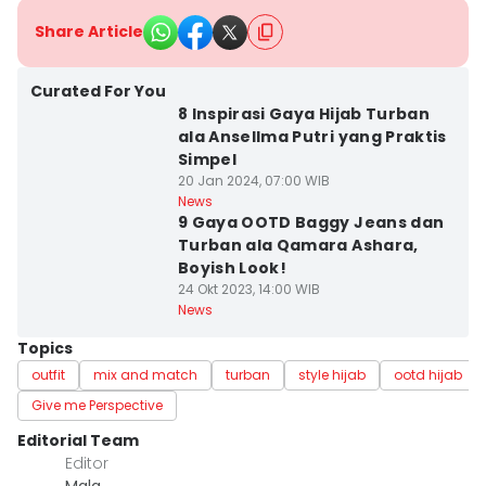
Share Article
Curated For You
8 Inspirasi Gaya Hijab Turban
ala Ansellma Putri yang Praktis
Simpel
20 Jan 2024, 07:00 WIB
News
9 Gaya OOTD Baggy Jeans dan
Turban ala Qamara Ashara,
Boyish Look!
24 Okt 2023, 14:00 WIB
News
Topics
outfit
mix and match
turban
style hijab
ootd hijab
Give me Perspective
Editorial Team
Editor