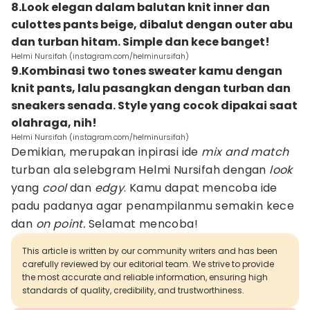
8.Look elegan dalam balutan knit inner dan
culottes pants beige, dibalut dengan outer abu
dan turban hitam. Simple dan kece banget!
Helmi Nursifah (instagram.com/helminursifah)
9.Kombinasi two tones sweater kamu dengan
knit pants, lalu pasangkan dengan turban dan
sneakers senada. Style yang cocok dipakai saat
olahraga, nih!
Helmi Nursifah (instagram.com/helminursifah)
Demikian, merupakan inpirasi ide
mix and match
turban ala selebgram Helmi Nursifah dengan
look
yang
cool
dan
edgy
. Kamu dapat mencoba ide
padu padanya agar penampilanmu semakin kece
dan
on point.
Selamat mencoba!
This article is written by our community writers and has been
carefully reviewed by our editorial team. We strive to provide
the most accurate and reliable information, ensuring high
standards of quality, credibility, and trustworthiness.