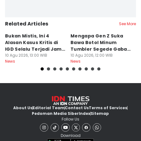
Related Articles
See More
Bukan Mistis, Ini 4
Mengapa Gen Z Suka
P
Alasan Kasus Kritis di
Bawa Botol Minum
C
IGD Selalu Terjadi Jam 3
Tumbler Segede Gaban
T
Pagi: Misteri?
10 Agu 2026, 13:00 WIB
ke Meja Meeting? Ini
10 Agu 2026, 12:00 WIB
W
10
News
News
Ne
Fakta Uniknya
A
About Us
Editorial Team
Contact Us
Terms of Services
Pedoman Media Siber
Index
Sitemap
Follow Us
Download