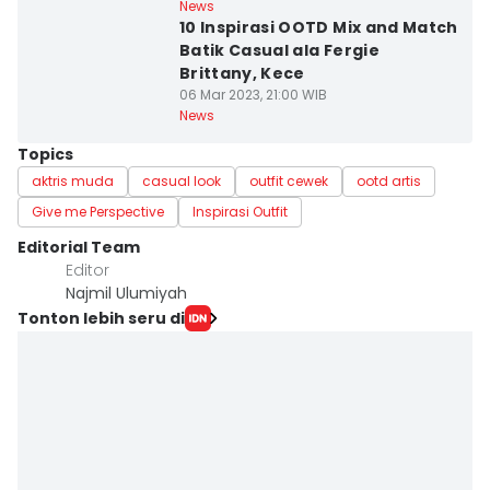
News
10 Inspirasi OOTD Mix and Match
Batik Casual ala Fergie
Brittany, Kece
06 Mar 2023, 21:00 WIB
News
Topics
aktris muda
casual look
outfit cewek
ootd artis
Give me Perspective
Inspirasi Outfit
Editorial Team
Editor
Najmil Ulumiyah
Tonton lebih seru di