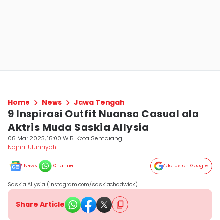
Home
News
Jawa Tengah
9 Inspirasi Outfit Nuansa Casual ala
Aktris Muda Saskia Allysia
08 Mar 2023, 18:00 WIB
Kota Semarang
Najmil Ulumiyah
News
Channel
Add Us on Google
Saskia Allysia (instagram.com/saskiachadwick)
Share Article