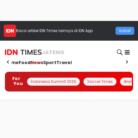
Baca artikel
IDN Times
lainnya di IDN App
Install
JATENG
Home
Food
News
Sport
Travel
For
Indonesia Summit 2026
Soccer Times
Iklanin 
You