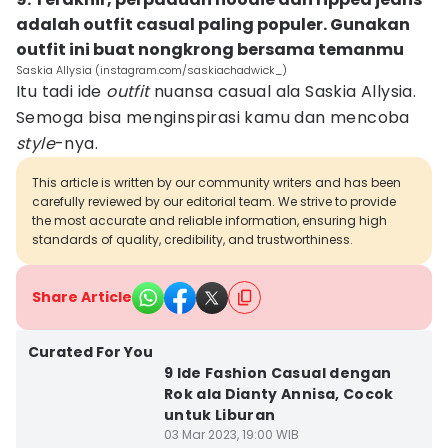
adalah outfit casual paling populer. Gunakan
outfit ini buat nongkrong bersama temanmu
Saskia Allysia (instagram.com/saskiachadwick_)
Itu tadi ide
outfit
nuansa casual ala Saskia Allysia.
Semoga bisa menginspirasi kamu dan mencoba
style
-nya.
This article is written by our community writers and has been
carefully reviewed by our editorial team. We strive to provide
the most accurate and reliable information, ensuring high
standards of quality, credibility, and trustworthiness.
Share Article
Curated For You
9 Ide Fashion Casual dengan
Rok ala Dianty Annisa, Cocok
untuk Liburan
03 Mar 2023, 19:00 WIB