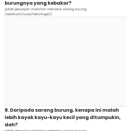
burungnya yang kebakar?
potret penyajian makanan memakai sarang burung
(reddit.com/user/HellzAngelz)
8. Daripada sarang burung, kenapa ini malah
lebih kayak kayu-kayu kecil yang ditumpukin,
dah?
potret penyajian makanan memakai sarang burung