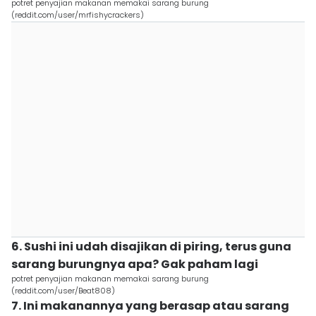
potret penyajian makanan memakai sarang burung
(reddit.com/user/mrfishycrackers)
6. Sushi ini udah disajikan di piring, terus guna
sarang burungnya apa? Gak paham lagi
potret penyajian makanan memakai sarang burung
(reddit.com/user/Beat808)
7. Ini makanannya yang berasap atau sarang