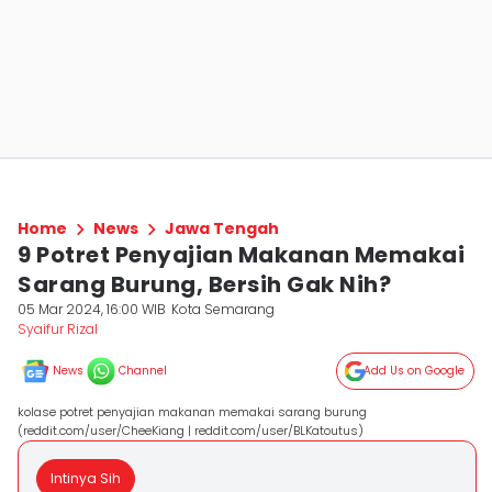
Home
News
Jawa Tengah
9 Potret Penyajian Makanan Memakai
Sarang Burung, Bersih Gak Nih?
05 Mar 2024, 16:00 WIB
Kota Semarang
Syaifur Rizal
News
Channel
Add Us on Google
kolase potret penyajian makanan memakai sarang burung
(reddit.com/user/CheeKiang | reddit.com/user/BLKatoutus)
Intinya Sih