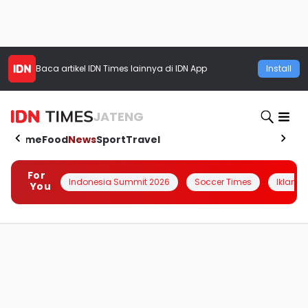
Baca artikel
IDN Times
lainnya di IDN App
Install
JATENG
Home
Food
News
Sport
Travel
For
Indonesia Summit 2026
Soccer Times
Iklanin 
You