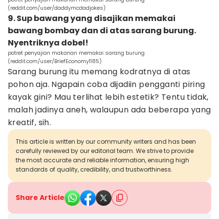
(reddit.com/user/daddymcdadjokes)
9. Sup bawang yang disajikan memakai
bawang bombay dan di atas sarang burung.
Nyentriknya dobel!
potret penyajian makanan memakai sarang burung
(reddit.com/user/BriefEconomy1185)
Sarang burung itu memang kodratnya di atas
pohon aja. Ngapain coba dijadiin pengganti piring
kayak gini? Mau terlihat lebih estetik? Tentu tidak,
malah jadinya aneh, walaupun ada beberapa yang
kreatif, sih.
This article is written by our community writers and has been
carefully reviewed by our editorial team. We strive to provide
the most accurate and reliable information, ensuring high
standards of quality, credibility, and trustworthiness.
Share Article