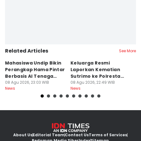
Related Articles
See More
Mahasiswa Undip Bikin
Keluarga Resmi
P
Perangkap Hama Pintar
Laporkan Kematian
S
Berbasis AI Tenaga
Sutrimo ke Polresta
B
Surya
08 Agu 2026, 23:03 WIB
Banyumas
08 Agu 2026, 22:49 WIB
G
08
News
News
Ne
About Us
Editorial Team
Contact Us
Terms of Services
Pedoman Media Siber
Index
Sitemap