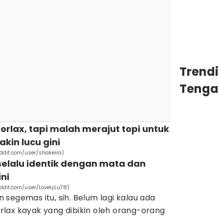
Trend
Tenga
orlax, tapi malah merajut topi untuk
kin lucu gini
eddit.com/user/shakeira)
selalu identik dengan mata dan
ni
eddit.com/user/LovelyLu78)
segemas itu, sih. Belum lagi kalau ada
rlax kayak yang dibikin oleh orang-orang