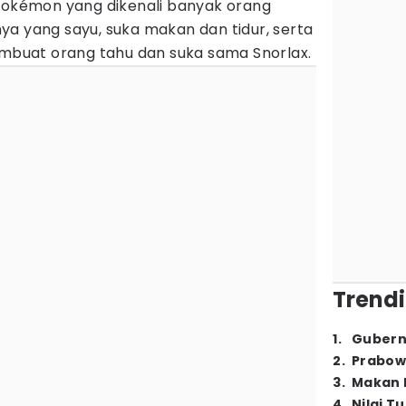
 Pokémon yang dikenali banyak orang
ya yang sayu, suka makan dan tidur, serta
uat orang tahu dan suka sama Snorlax.
Trendi
1
.
Gubern
2
.
Prabow
3
.
Makan B
4
.
Nilai T