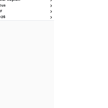
tus
FF
026