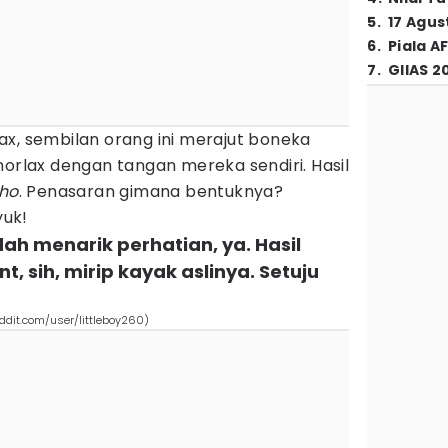
5
.
17 Agus
6
.
Piala A
7
.
GIIAS 2
ax, sembilan orang ini merajut boneka
norlax dengan tangan mereka sendiri. Hasil
lho
. Penasaran gimana bentuknya?
yuk!
h menarik perhatian, ya. Hasil
t, sih, mirip kayak aslinya. Setuju
eddit.com/user/littleboy260)