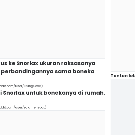
kus ke Snorlax ukuran raksasanya
hat perbandingannya sama boneka
Tonton leb
eddit.com/user/LivingSoda)
pi Snorlax untuk bonekanya di rumah.
eddit.com/user/eclarirenebat)