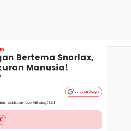
ah
gan Bertema Snorlax,
kuran Manusia!
g
Add Us on Google
lax (reddit.com/user/littleboy260 |