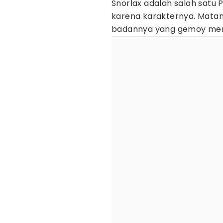
Snorlax adalah salah satu
karena karakternya. Matan
badannya yang gemoy memb