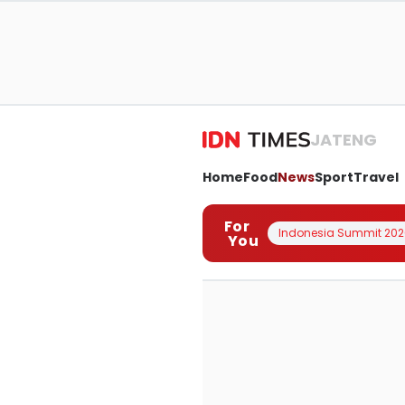
JATENG
Home
Food
News
Sport
Travel
For
Indonesia Summit 202
You