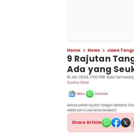
Home
News
Jawa Teng
9 Rajutan Tan
Ada yang Seu
18 Jan 2024, 17:00 WIB
Kota Semaran
Syaifur Rizal
News
Channel
kolase potret rajutan tangan bertema Snor
reddit.com/user/eclarirenebat)
Share Article