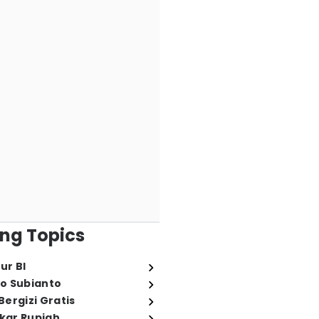
ng Topics
ur BI
o Subianto
ergizi Gratis
ukar Rupiah