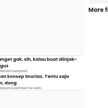
More 
anget gak, sih, kalau buat diinjak-
agus
ddit.com/user/jovioli)
gan konsep Snorlax. Tentu saja
an, dong
eddit.com/user/Potato-the-sloth)