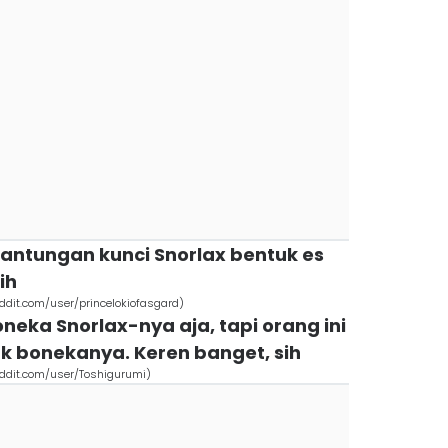
antungan kunci Snorlax bentuk es
ih
eddit.com/user/princelokiofasgard)
neka Snorlax-nya aja, tapi orang ini
uk bonekanya. Keren banget, sih
eddit.com/user/Toshigurumi)