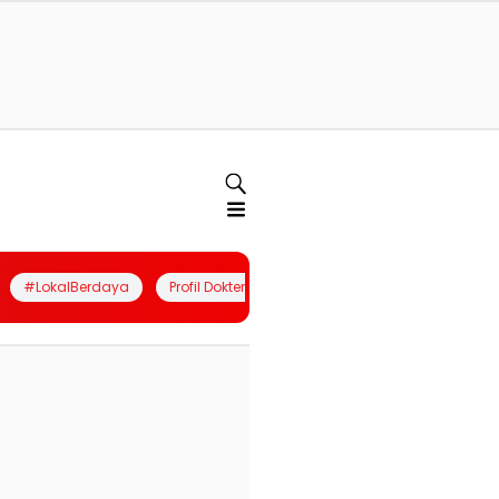
#LokalBerdaya
Profil Dokter
Quiz
Join Community