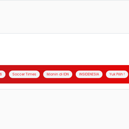
6
Soccer Times
Iklanin di IDN
INSIDENESIA
Yuk Pilih !