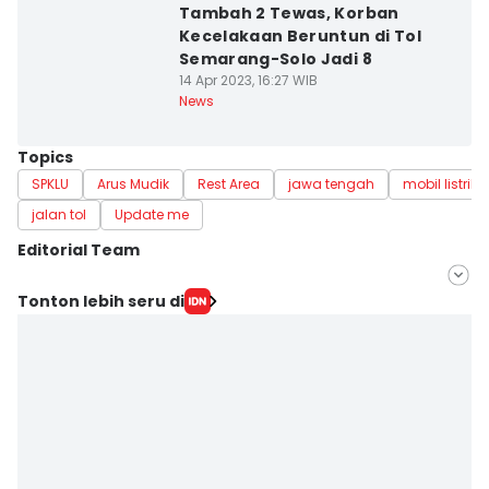
Tambah 2 Tewas, Korban
Kecelakaan Beruntun di Tol
Semarang-Solo Jadi 8
14 Apr 2023, 16:27 WIB
News
Topics
SPKLU
Arus Mudik
Rest Area
jawa tengah
mobil listrik
jalan tol
Update me
Editorial Team
Editor
Tonton lebih seru di
Fariz Fardianto
Editor
Dhana Kencana