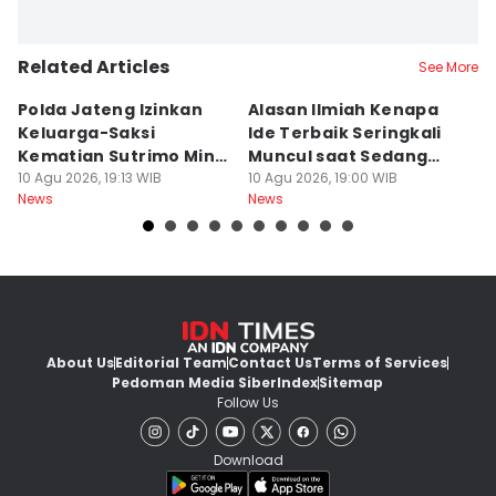
Related Articles
See More
Polda Jateng Izinkan
Alasan Ilmiah Kenapa
R
Keluarga-Saksi
Ide Terbaik Seringkali
R
Kematian Sutrimo Minta
Muncul saat Sedang
E
BKO LPSK
10 Agu 2026, 19:13 WIB
Mandi, Bukan di Depan
10 Agu 2026, 19:00 WIB
P
10
News
News
Ne
Laptop
About Us
Editorial Team
Contact Us
Terms of Services
Pedoman Media Siber
Index
Sitemap
Follow Us
Download