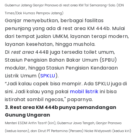
Gubernur Jateng Ganjar Pranowo di rest area KM Tol Semarang-Solo. (IDN
Times/Dok Humas Pemprov Jateng)
Ganjar menyebutkan, berbagai fasilitas
penunjang yang ada di rest area KM 444b. Mulai
dari tempat jualan UMKM, layanan terapi modern,
layanan kesehatan, hingga mushola.
Di
rest
area
444B juga tersedia toilet umum,
Stasiun Pengisian Bahan Bakar Umum (SPBU)
modular, hingga Stasiun Pengisian Kendaraan
Listrik Umum (
SPKLU
).
“Jadi kalau capek bisa mampir. Ada SPKLU juga di
sini. Jadi kalau yang pakai
mobil listrik
ini bisa
istirahat sambil ngecas," paparnya.
3. Rest area KM 444b punya pemandangan
Gunung Ungaran
Menteri ESDM Arifin Tasrif (kiri), Gubernur Jawa Tengah, Ganjar Pranowo
(kedua kanan), dan Dirut PT Pertamina (Persero) Nicke Widyawati (kedua kiri)