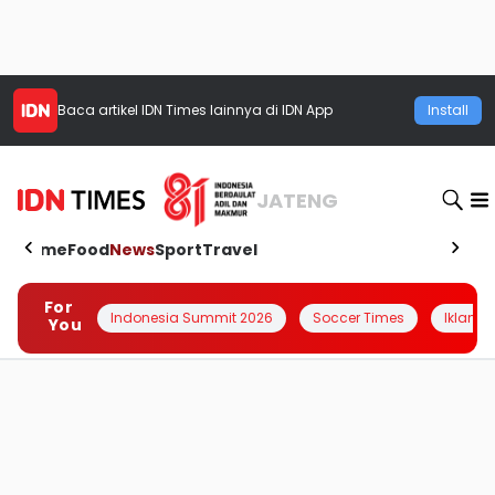
Baca artikel
IDN Times
lainnya di IDN App
Install
JATENG
Home
Food
News
Sport
Travel
For
Indonesia Summit 2026
Soccer Times
Iklanin 
You