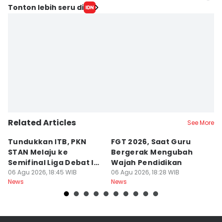
Editor
Tonton lebih seru di
Fariz Fardianto
Editor
Dhana Kencana
Related Articles
See More
Tundukkan ITB, PKN
FGT 2026, Saat Guru
[
STAN Melaju ke
Bergerak Mengubah
D
Semifinal Liga Debat IDN
Wajah Pendidikan
A
Times 2026
06 Agu 2026, 18:45 WIB
06 Agu 2026, 18:28 WIB
S
06
News
News
Ne
d