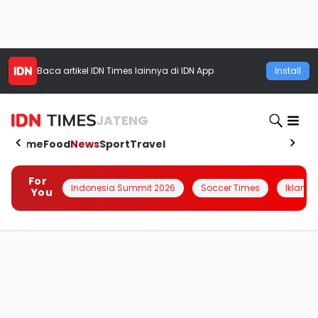
Baca artikel
IDN Times
lainnya di IDN App
Install
JATENG
Home
Food
News
Sport
Travel
For
Indonesia Summit 2026
Soccer Times
Iklanin 
You