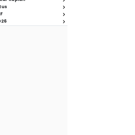
tus
FF
026