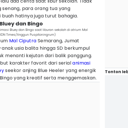
lalu ada cerita saat libur sekolah. Tidak
 senang, para orang tua yang
uah hatinya juga turut bahagia.
 Bluey dan Bingo
masi Bluey dan Bingo saat liburan sekolah di atrium Mal
(IDN Times/Anggun Puspitoningrum)
rium
Mal Ciputra
Semarang, Jumat
-anak usia balita hingga SD berkumpul
k menanti kejutan dari balik panggung.
t karakter favorit dari serial
animasi
ey
seekor anjing Blue Heeler yang energik
Tonton leb
 Bingo yang kreatif serta menggemaskan.