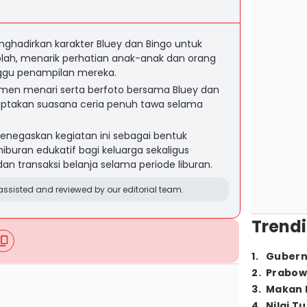
ghadirkan karakter Bluey dan Bingo untuk
lah, menarik perhatian anak-anak dan orang
ggu penampilan mereka.
en menari serta berfoto bersama Bluey dan
ciptakan suasana ceria penuh tawa selama
negaskan kegiatan ini sebagai bentuk
uran edukatif bagi keluarga sekaligus
n transaksi belanja selama periode liburan.
ssisted and reviewed by our editorial team.
Trendi
1
.
Gubern
2
.
Prabow
3
.
Makan B
4
.
Nilai T