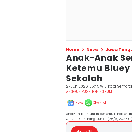
Home
News
Jawa Teng
Anak-Anak Se
Ketemu Bluey 
Sekolah
27 Jun 2026, 05:45 WIB
Kota Semara
ANGGUN PUSPITONINGRUM
News
Channel
Anak-anak antusias bertemu karakter ani
Ciputra Semarang, Jumat (26/6/2026). 
Intinya Sih