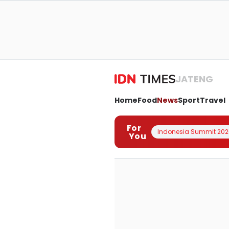
JATENG
Home
Food
News
Sport
Travel
For
Indonesia Summit 202
You