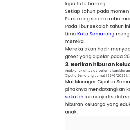
lupa foto bareng.
Setiap tahun pada momen li
Semarang secara rutin men
Pada libur sekolah tahun i
Lima
Kota Semarang
mengh
mereka.
Mereka akan hadir menya
greet yang digelar pada 26 
3. Berikan hiburan kel
Anak-anak antusias bertemu karakter ani
Ciputra Semarang, Jumat (26/6/2026). 
Mal Manager Ciputra Sema
pihaknya mendatangkan ka
sekolah
ini menjadi salah
hiburan keluarga yang edu
anak.