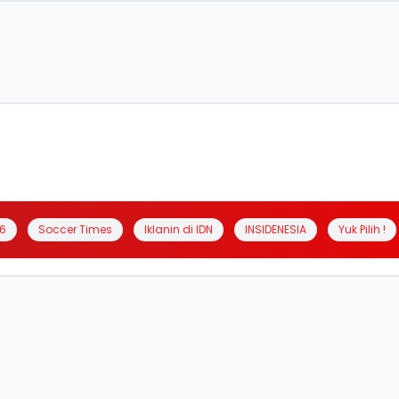
6
Soccer Times
Iklanin di IDN
INSIDENESIA
Yuk Pilih !