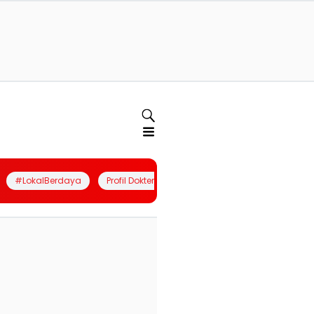
#LokalBerdaya
Profil Dokter
Quiz
Join Community