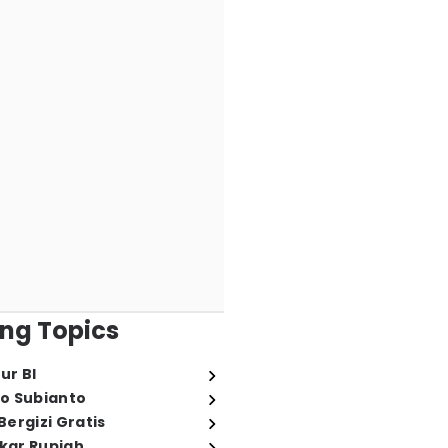
ng Topics
ur BI
o Subianto
ergizi Gratis
ukar Rupiah