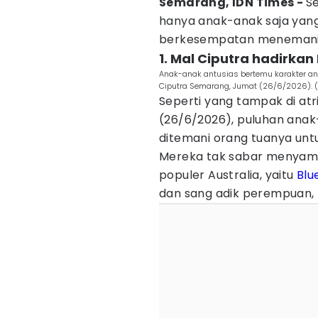
Semarang, IDN Times -
Se
hanya anak-anak saja yang
berkesempatan menemani b
1. Mal Ciputra hadirkan
Anak-anak antusias bertemu karakter ani
Ciputra Semarang, Jumat (26/6/2026). 
Seperti yang tampak di at
(26/6/2026), puluhan anak
ditemani orang tuanya untu
Mereka tak sabar menyambu
populer Australia, yaitu
Blu
dan sang adik perempuan,