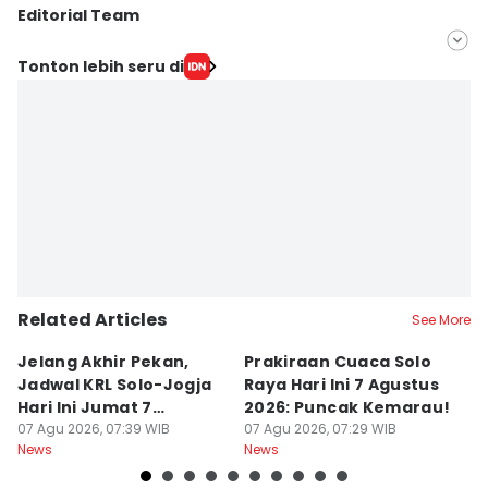
Editorial Team
Editor
Tonton lebih seru di
Fariz Fardianto
Editor
Bandot Arywono
Related Articles
See More
Jelang Akhir Pekan,
Prakiraan Cuaca Solo
C
Jadwal KRL Solo-Jogja
Raya Hari Ini 7 Agustus
A
Hari Ini Jumat 7
2026: Puncak Kemarau!
M
Agustus, Lengkap!
07 Agu 2026, 07:39 WIB
07 Agu 2026, 07:29 WIB
Di
07
News
News
Ne