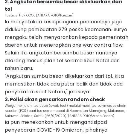
2. Angkutan bersumbu besar dikeluarkan dari
tol
Ilustrasi truk ODOL (ANTARA FOTO/Fauzan)
Ia menyatakan kesiapsiagaan personelnya juga
didukung pembuatan 279 posko keamanan. Suryo
mengaku telah menyarankan kepada pemerintah
daerah untuk menerapkan one way contra flow.
Selain itu, angkutan bersumbu besar nantinya
dilarang masuk jalan tol selama libur Natal dan
tahun baru.
"Angkutan sumbu besar dikeluarkan dari tol. Kita
memastikan tidak ada putar balik dan tidak ada
penyekatan saat Nataru," jelasnya.
3. Polisi akan gencarkan random check
Warga menjalani tes usap (swab test) melalui mobil tes polymerase chain
reaction (PCR) saat tes usap massal di Kecamatan Mamajang, Makassar,
Sulawesi Selatan, Sabtu (26/9/2020). (ANTARA FOTO/Arnas Padda)
Ia pun menekankan untuk mengantisipasi
penyebaran COVID-19 Omicron, pihaknya