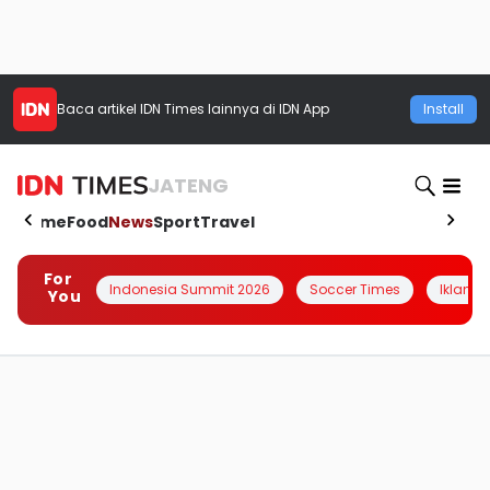
Baca artikel
IDN Times
lainnya di IDN App
Install
JATENG
Home
Food
News
Sport
Travel
For
Indonesia Summit 2026
Soccer Times
Iklanin 
You