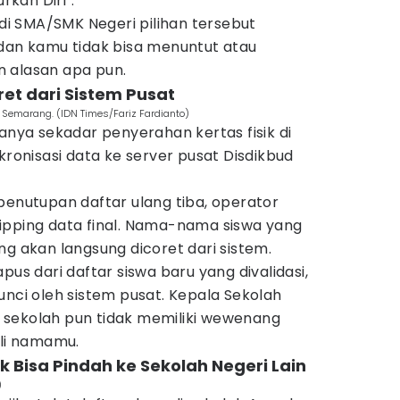
kan Diri".
 di SMA/SMK Negeri pilihan tersebut
 dan kamu tidak bisa menuntut atau
 alasan apa pun.
et dari Sistem Pusat
 Semarang. (IDN Times/Fariz Fardianto)
hanya sekadar penyerahan kertas fisik di
kronisasi data ke server pusat Disdikbud
penutupan daftar ulang tiba, operator
ipping data final. Nama-nama siswa yang
ng akan langsung dicoret dari sistem.
pus dari daftar siswa baru yang divalidasi,
unci oleh sistem pusat. Kepala Sekolah
at sekolah pun tidak memiliki wewenang
li namamu.
ak Bisa Pindah ke Sekolah Negeri Lain
)