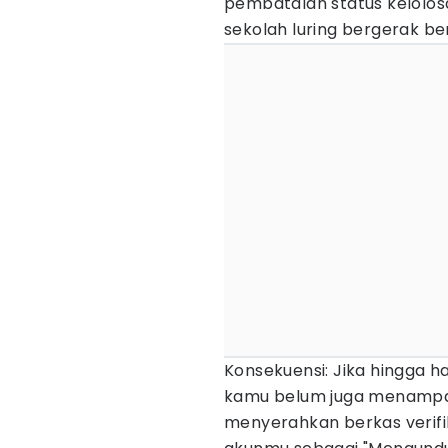
pembatalan status kelolosa
sekolah luring bergerak be
Konsekuensi: Jika hingga ha
kamu belum juga menampakk
menyerahkan berkas verifi