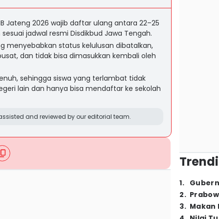
MB Jateng 2026 wajib daftar ulang antara 22–25
n sesuai jadwal resmi Disdikbud Jawa Tengah.
g menyebabkan status kelulusan dibatalkan,
pusat, dan tidak bisa dimasukkan kembali oleh
penuh, sehingga siswa yang terlambat tidak
egeri lain dan hanya bisa mendaftar ke sekolah
ssisted and reviewed by our editorial team.
Trendi
1
.
Gubern
2
.
Prabow
3
.
Makan B
4
.
Nilai T