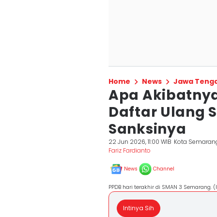
Home
News
Jawa Teng
Apa Akibatnya
Daftar Ulang S
Sanksinya
22 Jun 2026, 11:00 WIB
Kota Semaran
Fariz Fardianto
News
Channel
PPDB hari terakhir di SMAN 3 Semarang. (
Intinya Sih