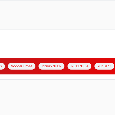
6
Soccer Times
Iklanin di IDN
INSIDENESIA
Yuk Pilih !