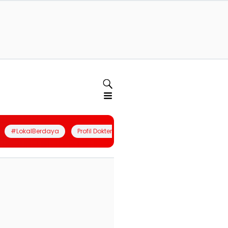
#LokalBerdaya
Profil Dokter
Quiz
Join Community