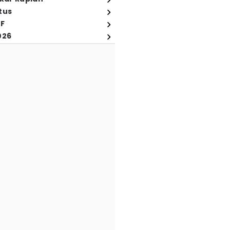
tus
FF
026