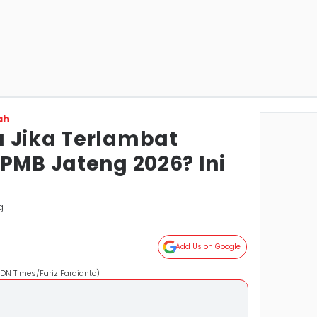
ah
 Jika Terlambat
PMB Jateng 2026? Ini
g
Add Us on Google
IDN Times/Fariz Fardianto)