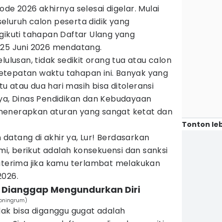
ode 2026 akhirnya selesai digelar. Mulai
 seluruh calon peserta didik yang
gikuti tahapan Daftar Ulang yang
 25 Juni 2026 mendatang.
lulusan, tidak sedikit orang tua atau calon
tepatan waktu tahapan ini. Banyak yang
 atau dua hari masih bisa ditoleransi
nya, Dinas Pendidikan dan Kebudayaan
menerapkan aturan yang sangat ketat dan
Tonton leb
atang di akhir ya, Lur! Berdasarkan
smi, berikut adalah konsekuensi dan sanksi
diterima jika kamu terlambat melakukan
2026.
n Dianggap Mengundurkan Diri
toningrum)
dak bisa diganggu gugat adalah