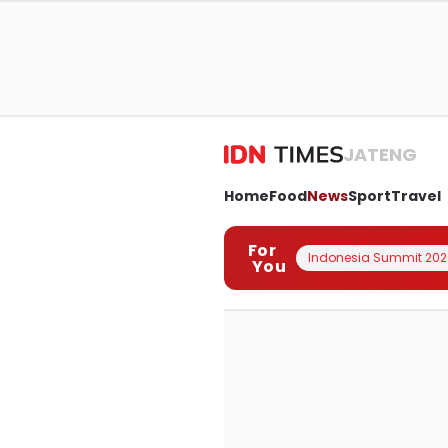
JATENG
Home
Food
News
Sport
Travel
For
Indonesia Summit 202
You