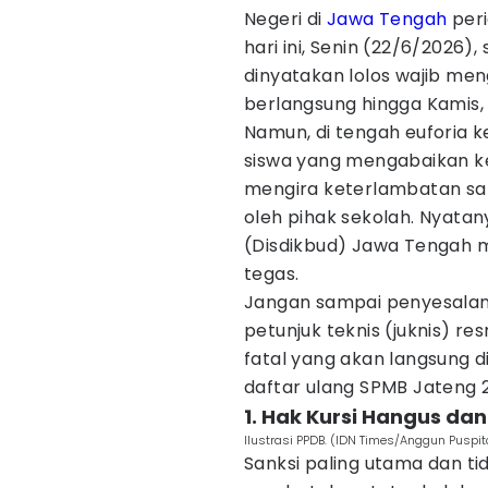
Negeri di
Jawa Tengah
peri
hari ini, Senin (22/6/2026),
dinyatakan lolos wajib men
berlangsung hingga Kamis,
Namun, di tengah euforia ke
siswa yang mengabaikan ke
mengira keterlambatan satu
oleh pihak sekolah. Nyata
(Disdikbud) Jawa Tengah 
tegas.
Jangan sampai penyesalan d
petunjuk teknis (juknis) re
fatal yang akan langsung 
daftar ulang SPMB Jateng 
1. Hak Kursi Hangus da
Ilustrasi PPDB. (IDN Times/Anggun Puspi
Sanksi paling utama dan ti