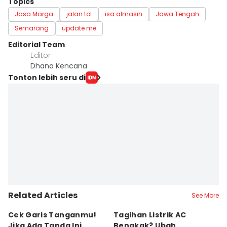
Topics
Jasa Marga
jalan tol
isa almasih
Jawa Tengah
Semarang
update me
Editorial Team
Editor
Dhana Kencana
Tonton lebih seru di
Related Articles
See More
Cek Garis Tanganmu!
Tagihan Listrik AC
R
Jika Ada Tanda Ini,
Bengkak? Ubah
Ga