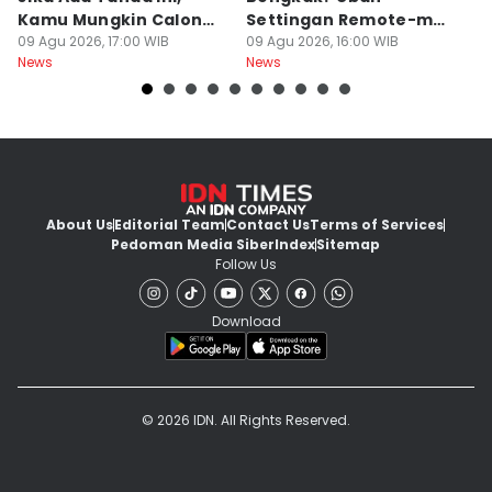
Kamu Mungkin Calon
Settingan Remote-mu
B
Orang Sukses
09 Agu 2026, 17:00 WIB
ke Mode Ini Mulai Nanti
09 Agu 2026, 16:00 WIB
B
09
News
News
Ne
Malam
L
About Us
Editorial Team
Contact Us
Terms of Services
Pedoman Media Siber
Index
Sitemap
Follow Us
Download
© 2026 IDN. All Rights Reserved.