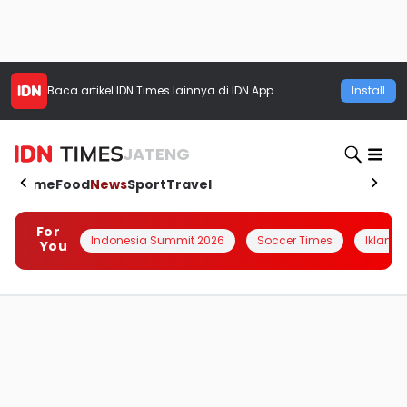
Baca artikel
IDN Times
lainnya di IDN App
Install
JATENG
Home
Food
News
Sport
Travel
For
Indonesia Summit 2026
Soccer Times
Iklanin 
You