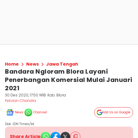
Home
News
Jawa Tengah
Bandara Ngloram Blora Layani
Penerbangan Komersial Mulai Januari
2021
30 Des 2020, 17:50 WIB
Kab. Blora
Febrian Chandra
News
Channel
Add Us on Google
Dok. IDN Times/bt
Share Article