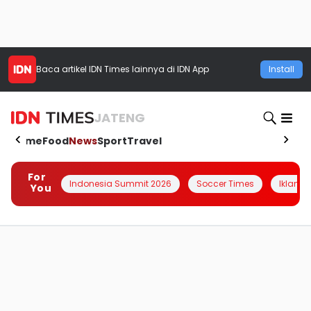
Baca artikel
IDN Times
lainnya di IDN App
Install
JATENG
Home
Food
News
Sport
Travel
For
Indonesia Summit 2026
Soccer Times
Iklanin 
You