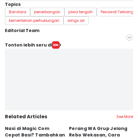
Topics
Bandara
penerbangan
jawa tengah
Pesawat Terbang
kementerian perhubungan
wings air
Editorial Team
Editor
Tonton lebih seru di
Febrian Chandra
Editor
Dhana Kencana
Related Articles
See More
Nasi di Magic Com
Perang WA Grup Jelang
C
Cepat Basi? Tambahkan
Rebo Wekasan, Cara
Di