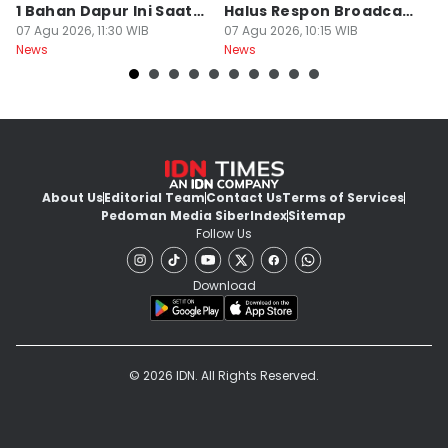
1 Bahan Dapur Ini Saat
Halus Respon Broadcast
B
Menanak, Awet 2 Hari
07 Agu 2026, 11:30 WIB
Parno
07 Agu 2026, 10:15 WIB
D
07
News
News
Ne
About Us
Editorial Team
Contact Us
Terms of Services
Pedoman Media Siber
Index
Sitemap
Follow Us
Download
© 2026 IDN. All Rights Reserved.