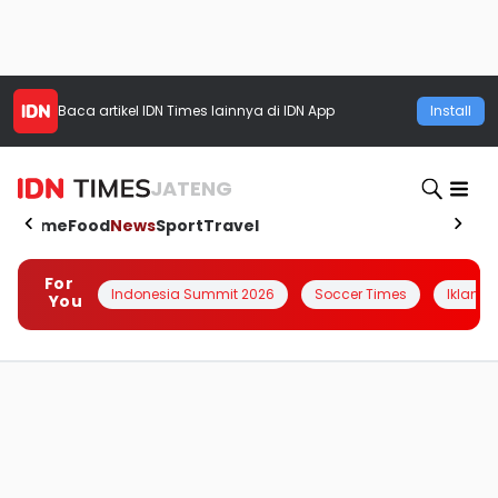
Baca artikel
IDN Times
lainnya di IDN App
Install
JATENG
Home
Food
News
Sport
Travel
For
Indonesia Summit 2026
Soccer Times
Iklanin 
You