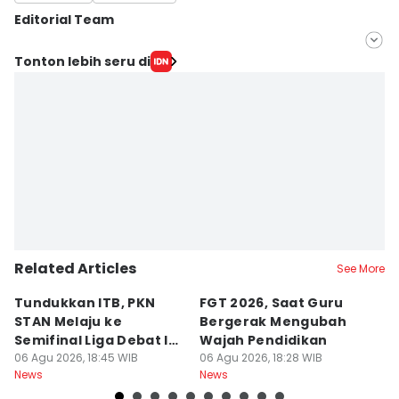
Editorial Team
Editor
Tonton lebih seru di
Fariz Fardianto
Editor
Dhana Kencana
Related Articles
See More
Tundukkan ITB, PKN
FGT 2026, Saat Guru
[
STAN Melaju ke
Bergerak Mengubah
D
Semifinal Liga Debat IDN
Wajah Pendidikan
A
Times 2026
06 Agu 2026, 18:45 WIB
06 Agu 2026, 18:28 WIB
S
06
News
News
Ne
d