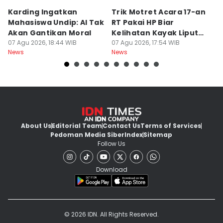
Karding Ingatkan
Trik Motret Acara 17-an
N
Mahasiswa Undip: AI Tak
RT Pakai HP Biar
C
Akan Gantikan Moral
Kelihatan Kayak Liputan
1
07 Agu 2026, 18:44 WIB
Festival Nasional
07 Agu 2026, 17:54 WIB
M
07
News
News
Ne
About Us
Editorial Team
Contact Us
Terms of Services
Pedoman Media Siber
Index
Sitemap
Follow Us
Download
© 2026 IDN. All Rights Reserved.