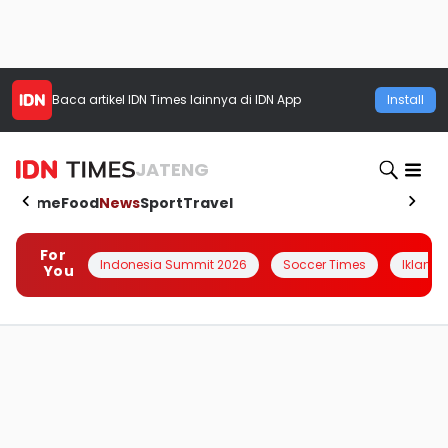
Baca artikel
IDN Times
lainnya di IDN App
Install
JATENG
Home
Food
News
Sport
Travel
For
Indonesia Summit 2026
Soccer Times
Iklanin 
You