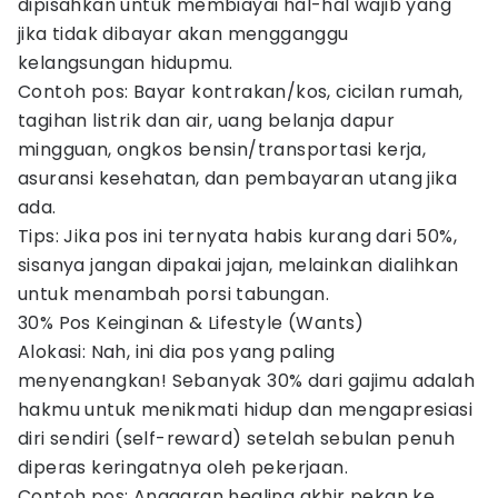
dipisahkan untuk membiayai hal-hal wajib yang
jika tidak dibayar akan mengganggu
kelangsungan hidupmu.
Contoh pos: Bayar kontrakan/kos, cicilan rumah,
tagihan listrik dan air, uang belanja dapur
mingguan, ongkos bensin/transportasi kerja,
asuransi kesehatan, dan pembayaran utang jika
ada.
Tips: Jika pos ini ternyata habis kurang dari 50%,
sisanya jangan dipakai jajan, melainkan dialihkan
untuk menambah porsi tabungan.
30% Pos Keinginan & Lifestyle (Wants)
Alokasi: Nah, ini dia pos yang paling
menyenangkan! Sebanyak 30% dari gajimu adalah
hakmu untuk menikmati hidup dan mengapresiasi
diri sendiri (self-reward) setelah sebulan penuh
diperas keringatnya oleh pekerjaan.
Contoh pos: Anggaran healing akhir pekan ke