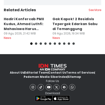
Related Articles
See More
Hadiri Konfercab PMII
Gak Kapok! 2 Residivis
A
Kudus, Ahmad Luthfi:
Tepergok Edarkan Sabu
B
Mahasiswa Harus
di Temanggung
B
Konstruktif
09 Agu 2026, 21:42 WIB
09 Agu 2026, 19:34 WIB
Pe
09
News
News
Ne
F
About Us
Editorial Team
Contact Us
Terms of Services
Pedoman Media Siber
Index
Sitemap
Follow Us
Download