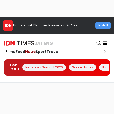
Baca artikel
IDN Times
lainnya di IDN App
Install
JATENG
Home
Food
News
Sport
Travel
For
Indonesia Summit 2026
Soccer Times
Iklanin 
You