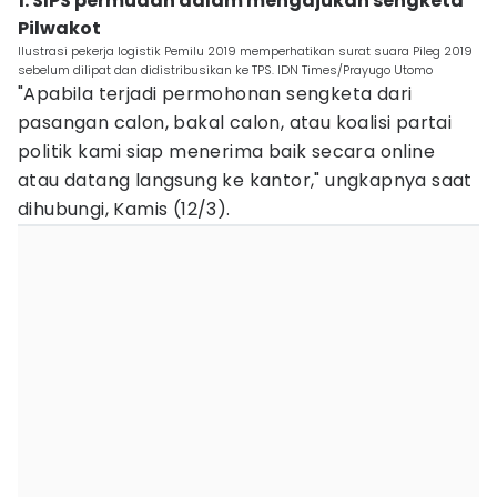
1. SIPS permudah dalam mengajukan sengketa
Pilwakot
Ilustrasi pekerja logistik Pemilu 2019 memperhatikan surat suara Pileg 2019
sebelum dilipat dan didistribusikan ke TPS. IDN Times/Prayugo Utomo
"Apabila terjadi permohonan sengketa dari
pasangan calon, bakal calon, atau koalisi partai
politik kami siap menerima baik secara online
atau datang langsung ke kantor," ungkapnya saat
dihubungi, Kamis (12/3).