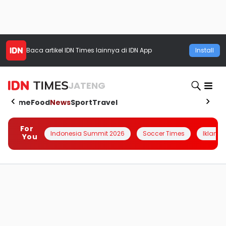
Baca artikel
IDN Times
lainnya di IDN App
Install
JATENG
Home
Food
News
Sport
Travel
For
Indonesia Summit 2026
Soccer Times
Iklanin 
You