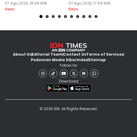
07 Agu 2026, 18:44 WIB
Festival Nasional
07 Agu 2026, 17:54 WIB
M
07
News
News
Ne
About Us
Editorial Team
Contact Us
Terms of Services
Pedoman Media Siber
Index
Sitemap
Follow Us
Download
© 2026 IDN. All Rights Reserved.