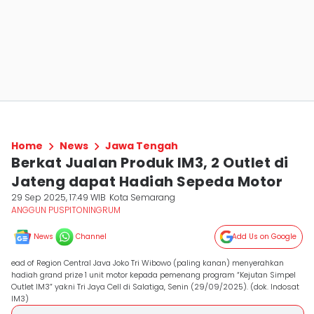
Home
News
Jawa Tengah
Berkat Jualan Produk IM3, 2 Outlet di
Jateng dapat Hadiah Sepeda Motor
29 Sep 2025, 17:49 WIB
Kota Semarang
ANGGUN PUSPITONINGRUM
News
Channel
Add Us on Google
ead of Region Central Java Joko Tri Wibowo (paling kanan) menyerahkan
hadiah grand prize 1 unit motor kepada pemenang program “Kejutan Simpel
Outlet IM3” yakni Tri Jaya Cell di Salatiga, Senin (29/09/2025). (dok. Indosat
IM3)