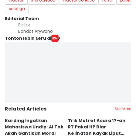
Indosat
im3 ooredoo
Indosat Ooredoo
Pulsa
paket d
salatiga
Editorial Team
Editor
Bandot Arywono
Tonton lebih seru di
Related Articles
See More
Karding Ingatkan
Trik Motret Acara 17-an
N
Mahasiswa Undip: AI Tak
RT Pakai HP Biar
C
Akan Gantikan Moral
Kelihatan Kayak Liputan
1