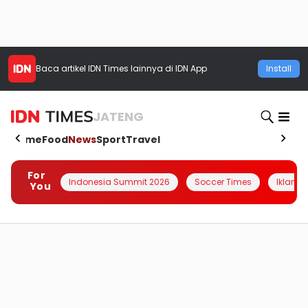
Baca artikel
IDN Times
lainnya di IDN App
Install
JATENG
Home
Food
News
Sport
Travel
For
Indonesia Summit 2026
Soccer Times
Iklanin 
You