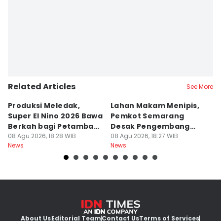
Editor
Bandot Arywono
Related Articles
See More
Produksi Meledak,
Lahan Makam Menipis,
L
Super El Nino 2026 Bawa
Pemkot Semarang
F
Berkah bagi Petambak
Desak Pengembang
L
Garam
08 Agu 2026, 18:28 WIB
Serahkan PSU
08 Agu 2026, 18:27 WIB
Ju
08
News
News
Ne
U
About Us
Editorial Team
Contact Us
Terms of Services