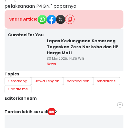
pelaksanaan P4GN," paparnya.
Share Article
Curated For You
Lapas Kedungpane Semarang
Tegaskan Zero Narkoba dan HP
Harga Mati
30 Mei 2025, 14:35 WIB
News
Topics
Semarang
Jawa Tengah
narkoba bnn
rehabilitasi
Update me
Editorial Team
Editor
Tonton lebih seru di
Fariz Fardianto