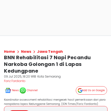
Home
News
Jawa Tengah
BNN Rehabilitasi 7 Napi Pecandu
Narkoba Golongan 1 di Lapas
Kedungpane
09 Jul 2025, 18:20 WIB
Kota Semarang
Fariz Fardianto
News
Channel
Add Us on Google
Koordinator assessment rehabilitasi mengecek hasil pemeriksaan dari para
narapidana lapas Kedungpane Semarang. (IDN Times/Fariz Fardianto)