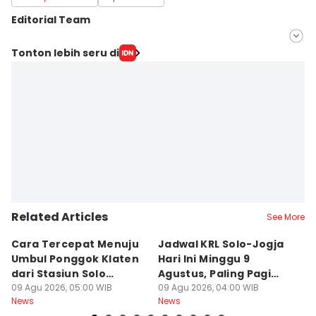
Editorial Team
Editor
Tonton lebih seru di
Fariz Fardianto
Editor
Bandot Arywono
Related Articles
See More
Cara Tercepat Menuju
Jadwal KRL Solo-Jogja
K
Umbul Ponggok Klaten
Hari Ini Minggu 9
K
dari Stasiun Solo
Agustus, Paling Pagi
M
Balapan di Surakarta
09 Agu 2026, 05:00 WIB
Berangkat Pukul 05.00
09 Agu 2026, 04:00 WIB
U
09
News
News
Ne
A