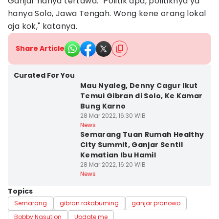
Ganjar hanya tertawa. "Politik apa, politiknya ya
hanya Solo, Jawa Tengah. Wong kene orang lokal
aja kok," katanya.
Share Article
Curated For You
Mau Nyaleg, Denny Cagur Ikut
Temui Gibran di Solo, Ke Kamar
Bung Karno
28 Mar 2022, 16:30 WIB
News
Semarang Tuan Rumah Healthy
City Summit, Ganjar Sentil
Kematian Ibu Hamil
28 Mar 2022, 16:20 WIB
News
Topics
Semarang
gibran rakabuming
ganjar pranowo
Bobby Nasution
Update me