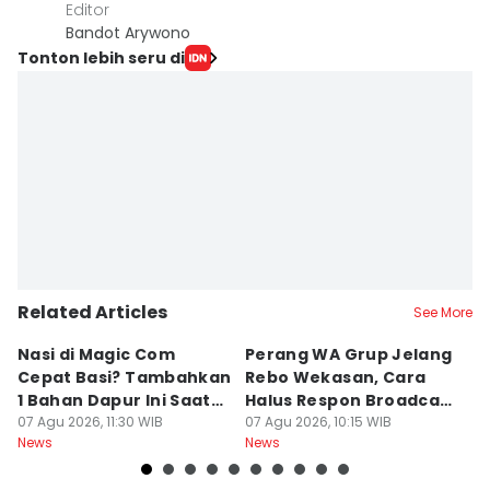
Editor
Bandot Arywono
Tonton lebih seru di
Related Articles
See More
Nasi di Magic Com
Perang WA Grup Jelang
C
Cepat Basi? Tambahkan
Rebo Wekasan, Cara
Di
1 Bahan Dapur Ini Saat
Halus Respon Broadcast
B
Menanak, Awet 2 Hari
07 Agu 2026, 11:30 WIB
Parno
07 Agu 2026, 10:15 WIB
D
07
News
News
Ne