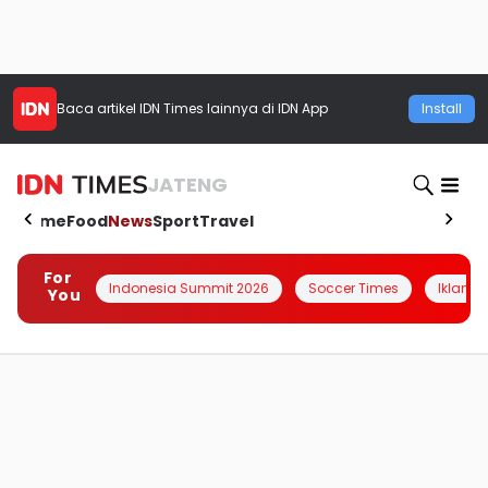
Baca artikel
IDN Times
lainnya di IDN App
Install
JATENG
Home
Food
News
Sport
Travel
For
Indonesia Summit 2026
Soccer Times
Iklanin 
You