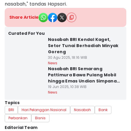
nasabah," tandas Hapsari.
Share Article
Curated For You
Nasabah BRI Kendal Kaget,
Setor Tunai Berhadiah Minyak
Goreng
30 Agu 2025, 18:16 WIB
News
Nasabah BRI Semarang
Pattimura Bawa Pulang Mobil
hingga Emas Undian Simpanan
Bertabur Emas dan Simpedes
19 Jun 2025, 10:38 WIB
News
Topics
BRI
Hari Pelanggan Nasional
Nasabah
Bank
Perbankan
Bisnis
Editorial Team