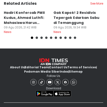
Related Articles
See More
Hadiri Konfercab PMII
Gak Kapok! 2 Residivis
A
Kudus, Ahmad Luthfi:
Tepergok Edarkan Sabu
B
Mahasiswa Harus
di Temanggung
B
Konstruktif
09 Agu 2026, 21:42 WIB
09 Agu 2026, 19:34 WIB
Pe
09
News
News
Ne
F
About Us
Editorial Team
Contact Us
Terms of Services
Pedoman Media Siber
Index
Sitemap
Follow Us
Download