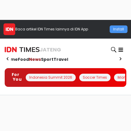
Baca artikel
IDN Times
lainnya di IDN App
Install
JATENG
Home
Food
News
Sport
Travel
For
Indonesia Summit 2026
Soccer Times
Iklanin 
You