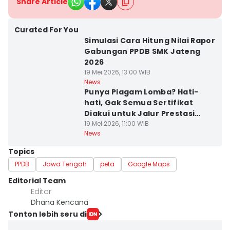
Share Article
Curated For You
Simulasi Cara Hitung Nilai Rapor
Gabungan PPDB SMK Jateng
2026
19 Mei 2026, 13:00 WIB
News
Punya Piagam Lomba? Hati-
hati, Gak Semua Sertifikat
Diakui untuk Jalur Prestasi
PPDB SMA Jateng
19 Mei 2026, 11:00 WIB
News
Topics
PPDB
Jawa Tengah
peta
Google Maps
Editorial Team
Editor
Dhana Kencana
Tonton lebih seru di