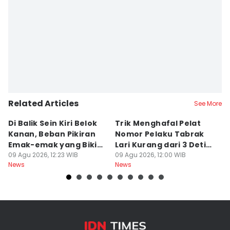
Related Articles
See More
Di Balik Sein Kiri Belok
Trik Menghafal Pelat
B
Kanan, Beban Pikiran
Nomor Pelaku Tabrak
K
Emak-emak yang Bikin
Lari Kurang dari 3 Detik
M
Gagal fokus di Jalan
09 Agu 2026, 12:23 WIB
di Tengah Kepanikan
09 Agu 2026, 12:00 WIB
ke
09
News
News
Ne