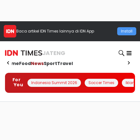
Baca artikel
IDN Times
lainnya di IDN App
Install
JATENG
Home
Food
News
Sport
Travel
For
Indonesia Summit 2026
Soccer Times
Iklanin 
You