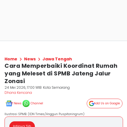
Home
News
Jawa Tengah
Cara Memperbaiki Koordinat Rumah
yang Meleset di SPMB Jateng Jalur
Zonasi
24 Mei 2026, 17:00 WIB
Kota Semarang
Dhana Kencana
News
Channel
Add Us on Google
Ilustrasi SPMB. (IDN Times/Anggun Puspitoningrum)
Intinya Sih