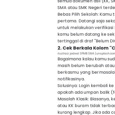
semua dokumen asli (KK, SK
SMA atau SMK Negeri terde
Bebas Pilih Sekolah: Kamu t
pertama. Datangi saja seko
untuk melakukan verifikasi 
kamu belum datang ke sek
tertinggal di draf "Belum Div
2. Cek Berkala Kolom "
ilustrasi jadwal SPMB SMA (unsplash.co
Bagaimana kalau kamu suda
masih belum berubah atau 
berkasmu yang bermasala
notifikasinya.
Solusinya: Login kembali k
apakah ada umpan balik (f
Masalah Klasik: Biasanya, k
atau KK buram tidak terbac
kurang lengkap. Jika ada 