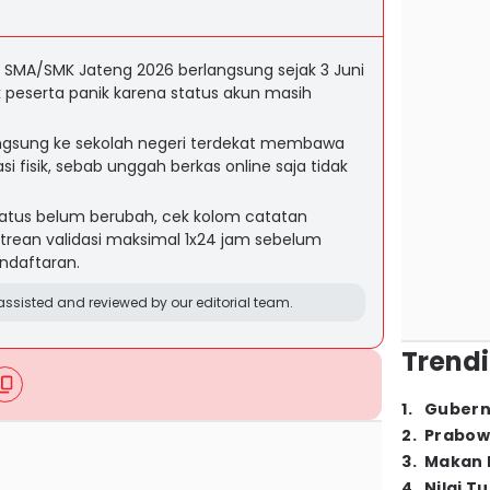
MB SMA/SMK Jateng 2026 berlangsung sejak 3 Juni
k peserta panik karena status akun masih
angsung ke sekolah negeri terdekat membawa
si fisik, sebab unggah berkas online saja tidak
 status belum berubah, cek kolom catatan
trean validasi maksimal 1x24 jam sebelum
endaftaran.
ssisted and reviewed by our editorial team.
Trendi
1
.
Gubern
2
.
Prabow
3
.
Makan B
4
.
Nilai T