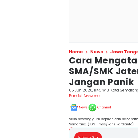
Home
News
Jawa Teng
Cara Mengata
SMA/SMK Jaten
Jangan Panik
05 Jun 2026, 11:45 WIB
Kota Semaran
Bandot Arywono
News
Channel
Vivin seorang guru sejarah dan sahabatny
Semarang. (IDN Times/Fariz Fardianto)
Intinya Sih