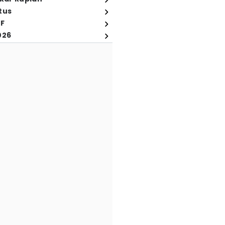
tus
FF
026