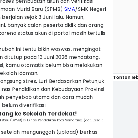
roses pembuatan akun dan verifikasi
rimaan Murid Baru (SPMB)
SMA
/SMK Negeri
berjalan sejak 3 Juni lalu. Namun,
ini, banyak calon peserta didik dan orang
rena status akun di portal masih tertulis
rubah ini tentu bikin waswas, mengingat
an ditutup pada 13 Juni 2026 mendatang.
asi, kamu otomatis belum bisa melakukan
sekolah idaman.
Tonton leb
langsung stres, Lur! Berdasarkan Petunjuk
 Dinas Pendidikan dan Kebudayaan Provinsi
lah penyebab utama dan cara mudah
elum diverifikasi:
atang ke Sekolah Terdekat!
 Baru (SPMB) di Dinas Pendidikan Kota Semarang. (dok. Disdik
 setelah mengunggah (upload) berkas