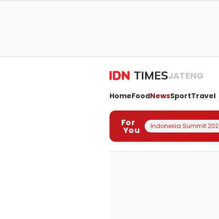
JATENG
Home
Food
News
Sport
Travel
For
Indonesia Summit 202
You