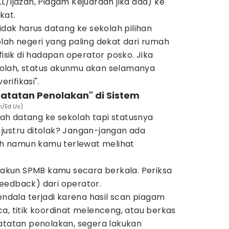
L/Ijazah, Piagam Kejuaraan jika ada) ke
kat.
idak harus datang ke sekolah pilihan
lah negeri yang paling dekat dari rumah
fisik di hadapan operator posko. Jika
olah, status akunmu akan selamanya
erifikasi".
Catatan Penolakan" di Sistem
m/Ed Us)
h datang ke sekolah tapi statusnya
justru ditolak? Jangan-jangan ada
h namun kamu terlewat melihat
e akun SPMB kamu secara berkala. Periksa
eedback) dari operator.
endala terjadi karena hasil scan piagam
a, titik koordinat melenceng, atau berkas
catatan penolakan, segera lakukan