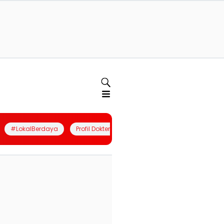
#LokalBerdaya
Profil Dokter
Quiz
Join Community