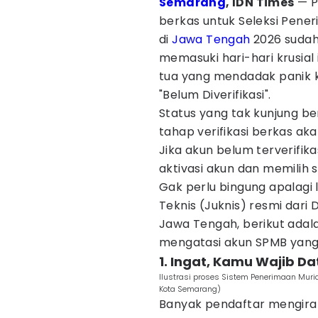
Semarang
, IDN Times
— P
berkas untuk Seleksi Pene
di
Jawa Tengah
2026 sudah 
memasuki hari-hari krusial 
tua yang mendadak panik ka
"Belum Diverifikasi".
Status yang tak kunjung be
tahap verifikasi berkas ak
Jika akun belum terverifik
aktivasi akun dan memilih 
Gak perlu bingung apalagi 
Teknis (Juknis) resmi dari
Jawa Tengah, berikut ada
mengatasi akun SPMB yang b
1. Ingat, Kamu Wajib D
Ilustrasi proses Sistem Penerimaan Murid
Kota Semarang)
Banyak pendaftar mengira