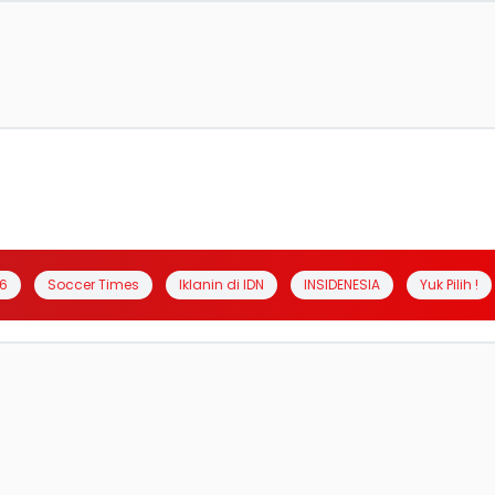
6
Soccer Times
Iklanin di IDN
INSIDENESIA
Yuk Pilih !