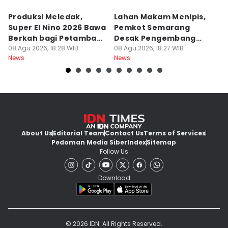
Produksi Meledak,
Lahan Makam Menipis,
L
Super El Nino 2026 Bawa
Pemkot Semarang
F
Berkah bagi Petambak
Desak Pengembang
L
Garam
08 Agu 2026, 18:28 WIB
Serahkan PSU
08 Agu 2026, 18:27 WIB
Ju
08
News
News
Ne
U
About Us
Editorial Team
Contact Us
Terms of Services
Pedoman Media Siber
Index
Sitemap
Follow Us
Download
© 2026 IDN. All Rights Reserved.