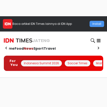
Baca artikel
IDN Times
lainnya di IDN App
Install
JATENG
Home
Food
News
Sport
Travel
For
Indonesia Summit 2026
Soccer Times
Iklanin 
You