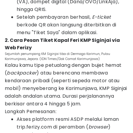
(VA), dompet digital (Dana/OVO/LinkAja),
hingga QRIS.
Setelah pembayaran berhasil,
E-ticket
berkode QR akan langsung diterbitkan di
menu "Tiket Saya" dalam aplikasi.
2. Cara Pesan Tiket Kapal Feri KMP Siginjai via
Web Ferizy
Sejumlah penumpang KM Siginjai tiba di Dermaga Karimun, Pulau
Karimunjawa, Jepara. (IDN Times/Dok Camat Karimunjawa)
Kalau kamu tipe petualang dengan bujet hemat
(
backpacker
) atau berencana membawa
kendaraan pribadi (seperti sepeda motor atau
mobil) menyeberang ke Karimunjawa, KMP Siginjai
adalah andalan utama. Durasi perjalanannya
berkisar antara 4 hingga 5 jam.
Langkah Pemesanan:
Akses platform resmi ASDP melalui laman
trip.ferizy.com di peramban (
browser
)