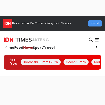
Baca artikel
IDN Times
lainnya di IDN App
Install
JATENG
Home
Food
News
Sport
Travel
For
Indonesia Summit 2026
Soccer Times
Iklanin 
You