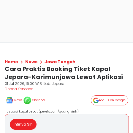
Home
News
Jawa Tengah
Cara Praktis Booking Tiket Kapal
Jepara-Karimunjawa Lewat Aplikasi
01 Jul 2026, 16:00 WIB
Kab. Jepara
Dhana Kencana
News
Channel
Add Us on Google
ilustrasi kapal cepat (pexels.com/quang vinh)
Intinya Sih