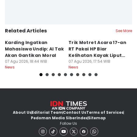
Related Articles
See More
Karding Ingatkan
Trik Motret Acara 17-an
N
Mahasiswa Undip: AI Tak
RT Pakai HP Biar
C
Akan Gantikan Moral
Kelihatan Kayak Liputan
1
07 Agu 2026, 18:44 WIB
Festival Nasional
07 Agu 2026, 17:54 WIB
M
07
News
News
Ne
About Us
Editorial Team
Contact Us
Terms of Services
Pedoman Media Siber
Index
Sitemap
Follow Us