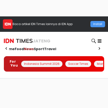
Baca artikel
IDN Times
lainnya di IDN App
Install
JATENG
Home
Food
News
Sport
Travel
For
Indonesia Summit 2026
Soccer Times
Iklanin 
You