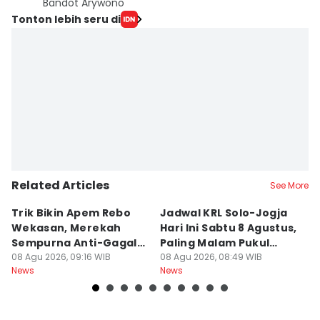
Bandot Arywono
Tonton lebih seru di
Related Articles
See More
Trik Bikin Apem Rebo
Jadwal KRL Solo-Jogja
P
Wekasan, Merekah
Hari Ini Sabtu 8 Agustus,
Ra
Sempurna Anti-Gagal
Paling Malam Pukul
A
Pakai Cetakan
08 Agu 2026, 09:16 WIB
20.42
08 Agu 2026, 08:49 WIB
C
08
News
News
Ne
Rumahan