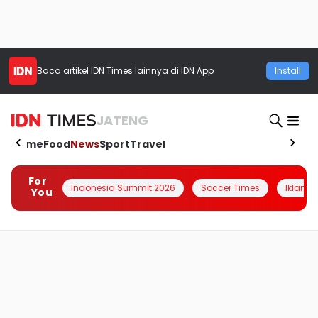
Baca artikel
IDN Times
lainnya di IDN App
Install
JATENG
Home
Food
News
Sport
Travel
For
Indonesia Summit 2026
Soccer Times
Iklanin 
You