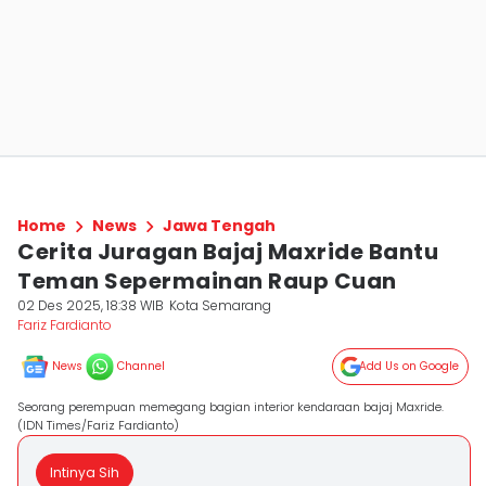
Home
News
Jawa Tengah
Cerita Juragan Bajaj Maxride Bantu
Teman Sepermainan Raup Cuan
02 Des 2025, 18:38 WIB
Kota Semarang
Fariz Fardianto
News
Channel
Add Us on Google
Seorang perempuan memegang bagian interior kendaraan bajaj Maxride.
(IDN Times/Fariz Fardianto)
Intinya Sih