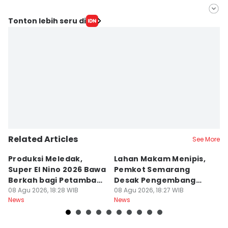
Editor
Tonton lebih seru di
Fariz Fardianto
Editor
Dhana Kencana
Related Articles
See More
Produksi Meledak,
Lahan Makam Menipis,
L
Super El Nino 2026 Bawa
Pemkot Semarang
F
Berkah bagi Petambak
Desak Pengembang
L
Garam
08 Agu 2026, 18:28 WIB
Serahkan PSU
08 Agu 2026, 18:27 WIB
Ju
08
News
News
Ne
U