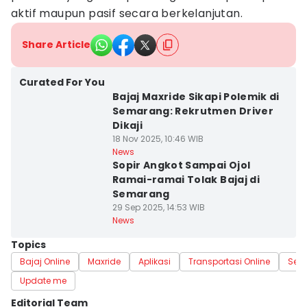
aktif maupun pasif secara berkelanjutan.
Share Article
Curated For You
Bajaj Maxride Sikapi Polemik di
Semarang: Rekrutmen Driver
Dikaji
18 Nov 2025, 10:46 WIB
News
Sopir Angkot Sampai Ojol
Ramai-ramai Tolak Bajaj di
Semarang
29 Sep 2025, 14:53 WIB
News
Topics
Bajaj Online
Maxride
Aplikasi
Transportasi Online
Sem
Update me
Editorial Team